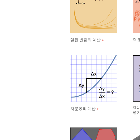
멜린 변환의 계산
역 
제1
차분몫의 계산
평