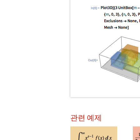
In[6]:=
Out[6]=
관련 예제