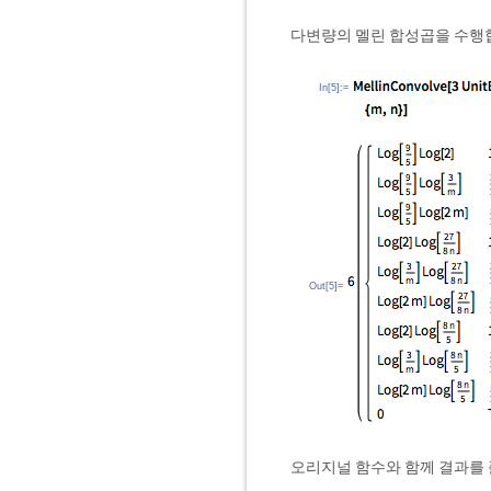
다변량의 멜린 합성곱을 수행
In[5]:=
Out[5]=
오리지널 함수와 함께 결과를