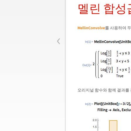
멜린 합성
MellinConvolve
를 사용하여 두
‹
In[1]:=
Out[1]=
오리지널 함수와 함께 결과를
In[2]:=