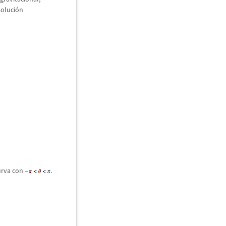
soluci
ó
n
curva con
.