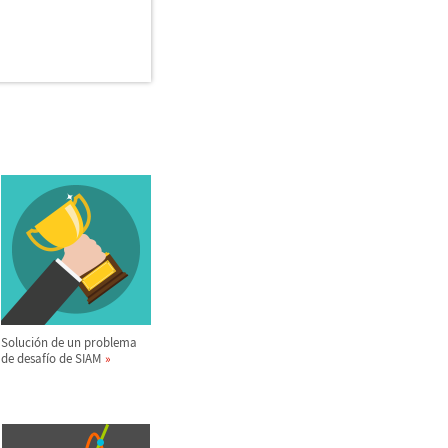
Soluci
ó
n de un problema
de desaf
í
o de SIAM