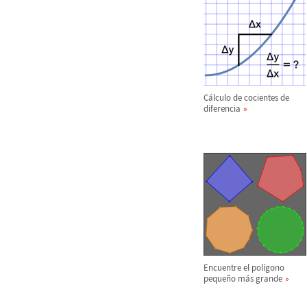
C
á
lculo de cocientes de
diferencia
Encuentre el pol
í
gono
peque
ñ
o m
á
s grande