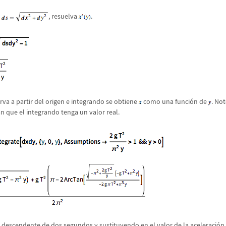
n
, resuelva
.
a a partir del origen e integrando se obtiene
como una funci
ó
n de
. No
 que el integrando tenga un valor real.
descendente de dos segundos y sustituyendo en el valor de la aceleraci
ó
n