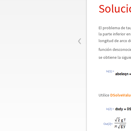
Soluci
El problema de ta
‹
la parte inferior 
longitud de arco d
funci
ó
n desconoc
se obtiene la sigui
In[1]:=
Utilice
DSolveValu
In[2]:=
Out[2]=