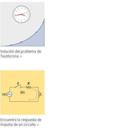
Soluci
ó
n del problema de
Taut
ó
crona
Encuentre la respuesta de
impulso de un circuito