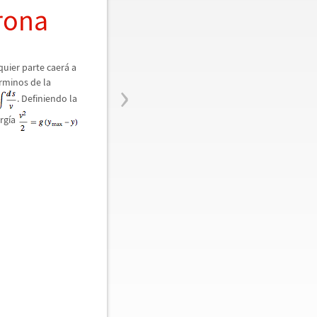
rona
quier parte caer
á
a
›
rminos de la
. Definiendo la
rg
í
a