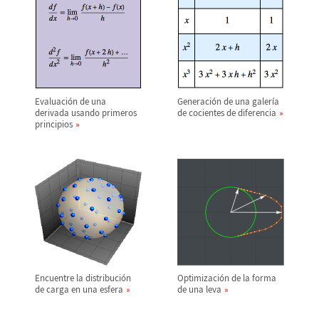
Evaluaci
ó
n de una
Generaci
ó
n de una galer
í
a
derivada usando primeros
de cocientes de diferencia
principios
Encuentre la distribuci
ó
n
Optimizaci
ó
n de la forma
de carga en una esfera
de una leva