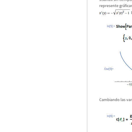
represente gr
á
fic
In[5]:=
Out[5]=
Cambiando las var
In[6]:=