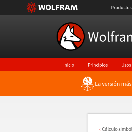
Productos
Wolfra
Inicio
Principios
Usos
La versión más
Regresar a Características más rec
C
á
lculo simb
ó