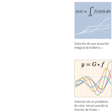
Soluci
ó
n de una ecuaci
ó
n
integral de Volterra
Soluci
ó
n de un problema
de valor inicial usando la
funci
ó
n de Green