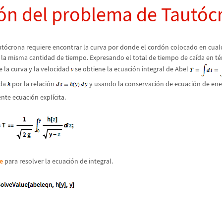
ó
n del problema de Taut
ó
c
ut
ó
crona requiere encontrar la curva por donde el cord
ó
n colocado en cual
en la misma cantidad de tiempo. Expresando el total de tiempo de ca
í
da en t
é
e la curva y la velocidad
se obtiene la ecuaci
ó
n integral de Abel
ida
por la relaci
ó
n
y usando la conservaci
ó
n de ecuaci
ó
n de ene
ente ecuaci
ó
n expl
í
cita.
e
para resolver la ecuaci
ó
n de integral.