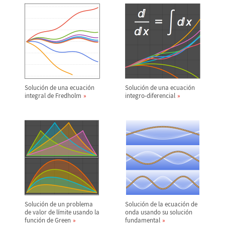
Soluci
ó
n de una ecuaci
ó
n
Soluci
ó
n de una ecuaci
ó
n
integral de Fredholm
integro-diferencial
Soluci
ó
n de un problema
Soluci
ó
n de la ecuaci
ó
n de
de valor de l
í
mite usando la
onda usando su soluci
ó
n
funci
ó
n de Green
fundamental