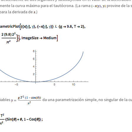
amente la curva m
á
xima para el taut
ó
crona. (La rama
provine de la 
para la derivada de
.)
iables
da una parametrizaci
ó
n simple, no singular de la 