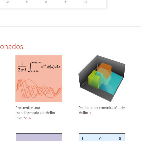
ionados
Encuentre una
Realice una convoluci
ó
n de
transformada de Mellin
Mellin
inversa