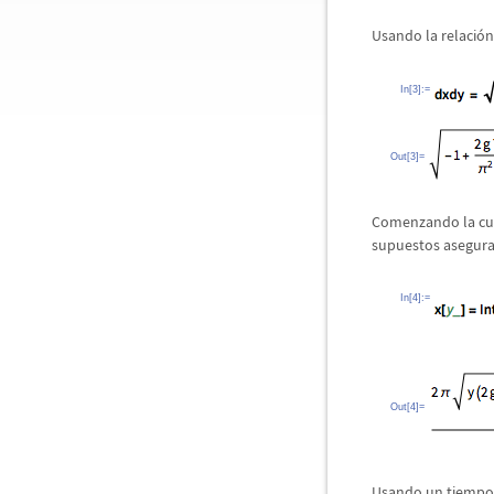
Usando la relaci
ó
In[3]:=
Out[3]=
Comenzando la curv
supuestos aseguran
In[4]:=
Out[4]=
Usando un tiempo 