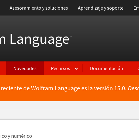
Asesoramiento y soluciones
Aprendizaje y soporte
Em
m Language
™
Novedades
Recursos
Documentación
 reciente de Wolfram Language es la versión 15.0.
Des
ientes
lico y num
é
rico