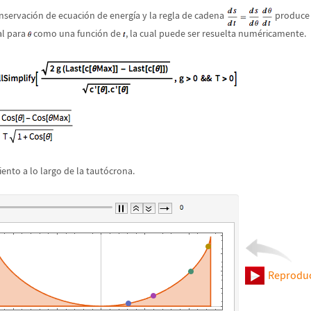
nservaci
ó
n de ecuaci
ó
n de energ
í
a y la regla de cadena
produce 
al para
como una funci
ó
n de
, la cual puede ser resuelta num
é
ricamente.
ento a lo largo de la taut
ó
crona.
Reproduc