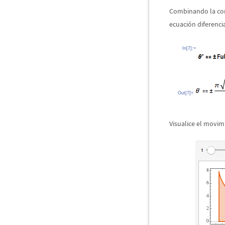
Combinando la co
ecuaci
ó
n diferenci
In[7]:=
Out[7]=
Visualice el movimi