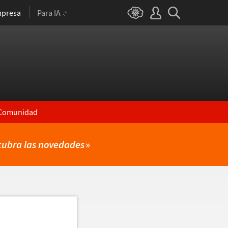
presa
Para IA
Comunidad
cubra las novedades
»