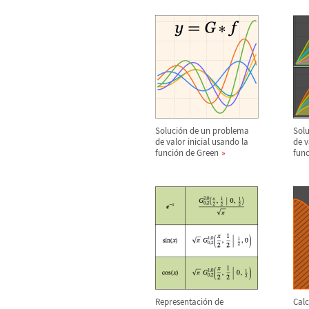
Soluci
ó
n de un problema
Solu
de valor inicial usando la
de v
funci
ó
n de Green
func
Representaci
ó
n de
Calc