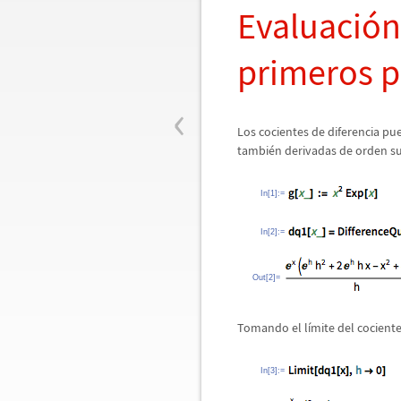
Evaluaci
ó
n
primeros p
‹
Los cocientes de diferencia pu
tambi
é
n derivadas de orden su
In[1]:=
In[2]:=
Out[2]=
Tomando el l
í
mite del cociente
In[3]:=