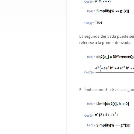
Out[3]=
In[4]:=
Out[4]=
La segunda derivada puede ser 
referirse a la primer derivada.
In[5]:=
Out[5]=
El l
í
mite como
es la segun
In[6]:=
Out[6]=
In[7]:=