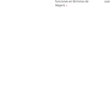
funciones en t
é
rminos de
usa
MeijerG