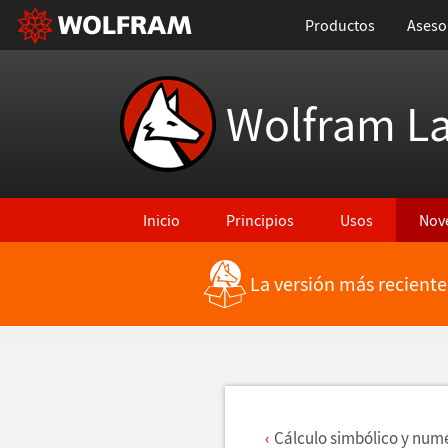
Productos
Aseso
Wolfram L
Inicio
Principios
Usos
Nov
La versión más reciente
Regresar a Características más recientes
C
á
lculo simb
ó
lico y num