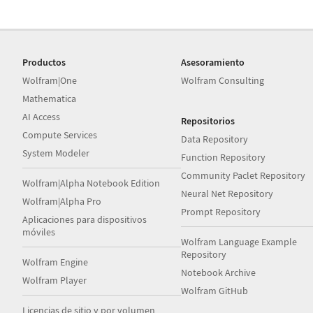
Productos
Asesoramiento
Wolfram|One
Wolfram Consulting
Mathematica
AI Access
Repositorios
Compute Services
Data Repository
System Modeler
Function Repository
Community Paclet Repository
Wolfram|Alpha Notebook Edition
Neural Net Repository
Wolfram|Alpha Pro
Prompt Repository
Aplicaciones para dispositivos
móviles
Wolfram Language Example
Repository
Wolfram Engine
Notebook Archive
Wolfram Player
Wolfram GitHub
Licencias de sitio y por volumen