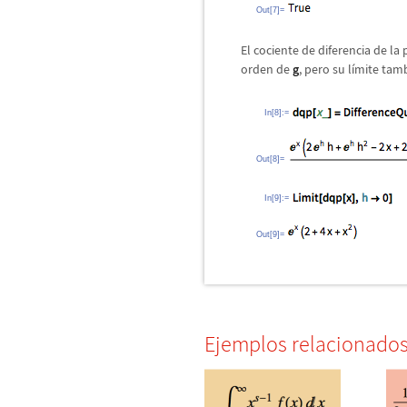
Out[7]=
El cociente de diferencia de la
orden de
g
, pero su l
í
mite tam
In[8]:=
Out[8]=
In[9]:=
Out[9]=
Ejemplos relacionado