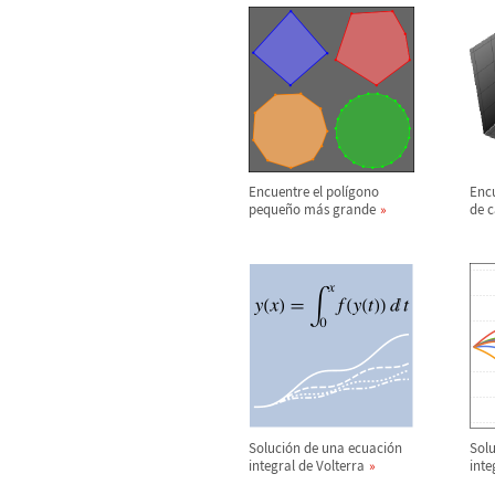
Encuentre el pol
í
gono
Encu
peque
ñ
o m
á
s grande
de c
Soluci
ó
n de una ecuaci
ó
n
Solu
integral de Volterra
inte