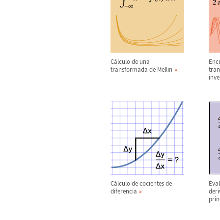
C
á
lculo de una
Enc
transformada de Mellin
tran
inve
C
á
lculo de cocientes de
Eval
diferencia
der
prin