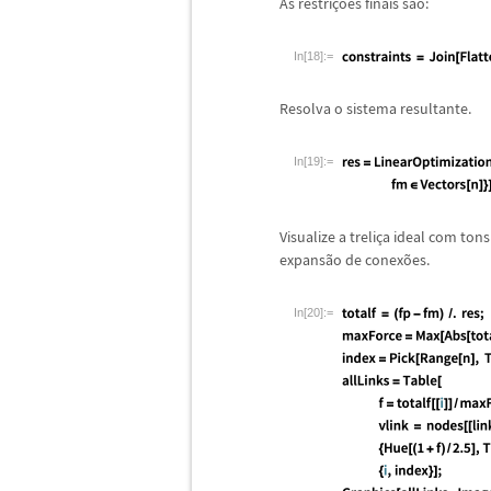
As restri
ç
õ
es finais s
ã
o:
In[18]:=
Resolva o sistema resultante.
In[19]:=
Visualize a treli
ç
a ideal com ton
expans
ã
o de conex
õ
es.
In[20]:=