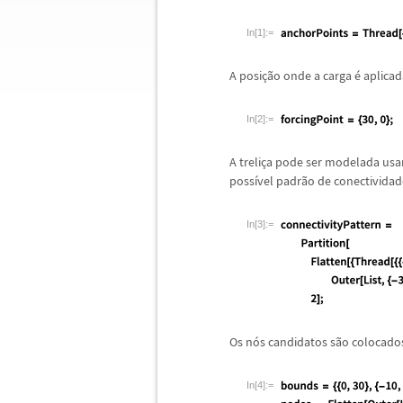
In[1]:=
A posi
ç
ã
o onde a carga
é
aplica
In[2]:=
A treli
ç
a pode ser modelada us
poss
í
vel padr
ã
o de conectivida
In[3]:=
Os n
ó
s candidatos s
ã
o colocado
In[4]:=