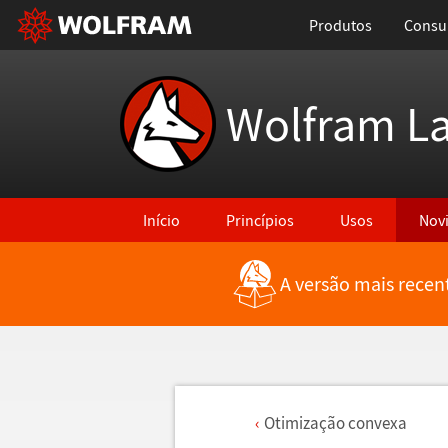
Produtos
Consul
Wolfram L
Início
Princípios
Usos
Nov
A versão mais recen
Otimiza
ç
ã
o convexa