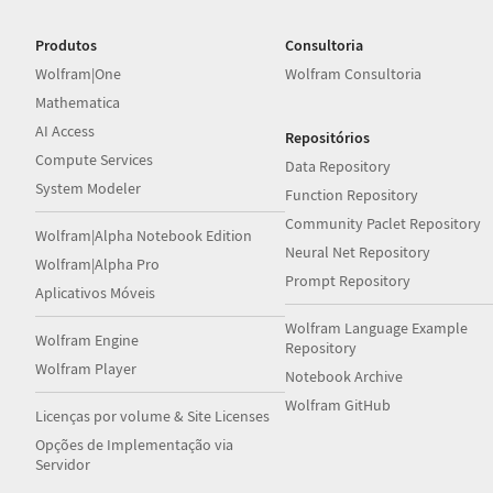
Produtos
Consultoria
Wolfram|One
Wolfram Consultoria
Mathematica
AI Access
Repositórios
Compute Services
Data Repository
System Modeler
Function Repository
Community Paclet Repository
Wolfram|Alpha Notebook Edition
Neural Net Repository
Wolfram|Alpha Pro
Prompt Repository
Aplicativos Móveis
Wolfram Language Example
Wolfram Engine
Repository
Wolfram Player
Notebook Archive
Wolfram GitHub
Licenças por volume & Site Licenses
Opções de Implementação via
Servidor