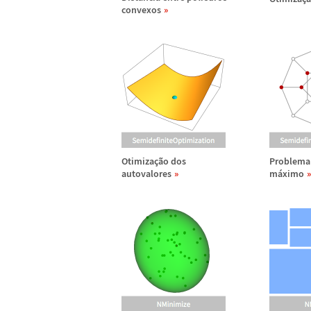
convexos
Otimiza
ç
ã
o dos
Problema 
autovalores
m
á
ximo