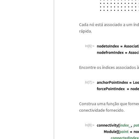
Cada n
ó
est
á
associado a um
í
nd
r
á
pida.
In[6]:=
Encontre os
í
ndices associados
à
In[7]:=
Construa uma fun
ç
ã
o que forne
conectividade fornecido.
In[8]:=