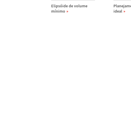
Elips
ó
ide de volume
Planejame
m
í
nimo
ideal