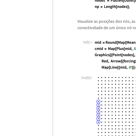
Visualize as posi
ç
õ
es dos n
ó
s, as
conectividade de um
ú
nico n
ó
no
In[5]:=
Out[5]=