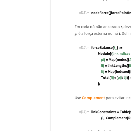
In[15]:=
Em cada n
ó
n
ã
o ancorado
, dev
é
a for
ç
a externa no n
ó
. Defi
In[16]:=
Use
Complement
para evitar inc
In[17]:=