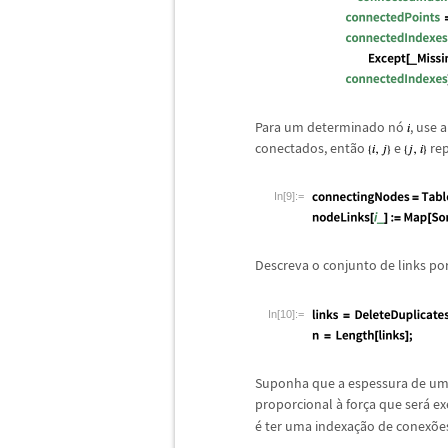
Para um determinado n
ó
, use 
conectados, ent
ã
o
e
rep
In[9]:=
Descreva o conjunto de links po
In[10]:=
Suponha que a espessura de um
proporcional
à
for
ç
a que ser
á
ex
é
ter uma indexa
ç
ã
o de conex
õ
e