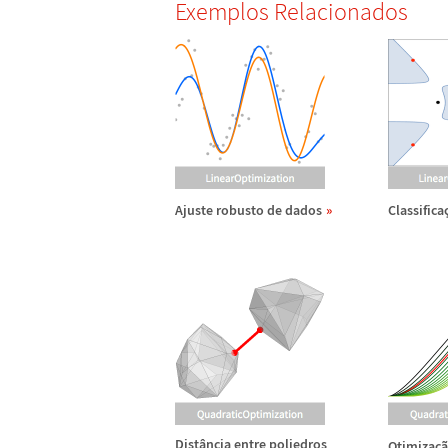
Exemplos Relacionados
Ajuste robusto de dados
Classifica
Dist
â
ncia entre poliedros
Otimiza
ç
ã