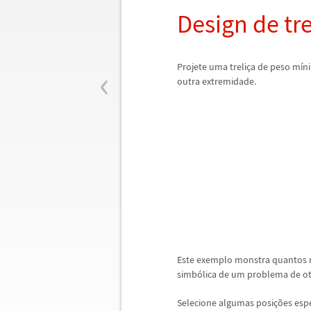
Design de tre
‹
Projete uma treli
ç
a de peso m
í
n
outra extremidade.
Este exemplo monstra quantos 
simb
ó
lica de um problema de o
Selecione algumas posi
ç
õ
es esp