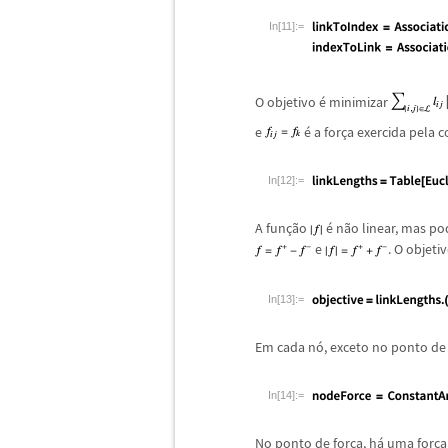
In[11]:=
O objetivo
é
minimizar
e
é
a for
ç
a exercida pela 
In[12]:=
A fun
ç
ã
o
é
n
ã
o linear, mas p
e
. O objeti
In[13]:=
Em cada n
ó
, exceto no ponto de
In[14]:=
No ponto de for
ç
a, h
á
uma for
ç
a