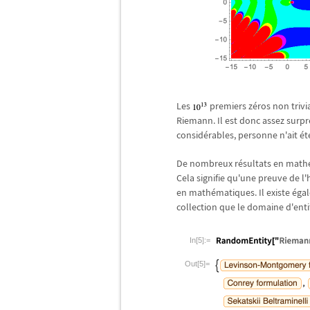
Les
premiers z
é
ros non trivi
Riemann. Il est donc assez surp
consid
é
rables, personne n'ait
é
t
De nombreux r
é
sultats en math
Cela signifie qu'une preuve de l
en math
é
matiques. Il existe
é
gal
collection que le domaine d'enti
In[5]:=
Out[5]=