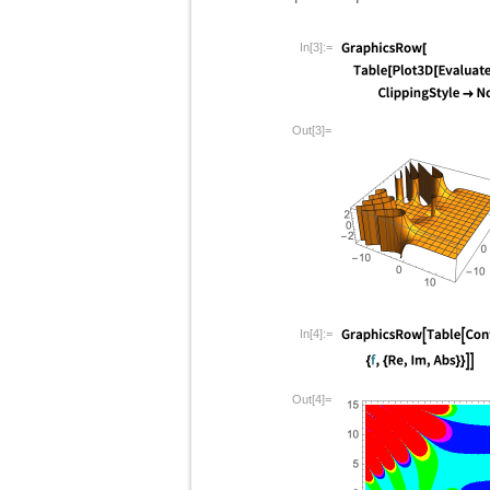
In[3]:=
Out[3]=
In[4]:=
Out[4]=