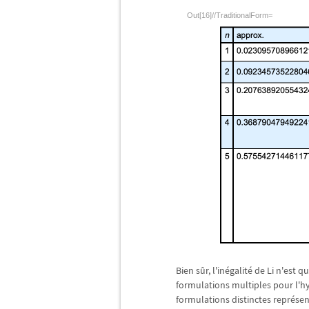
Out[16]//TraditionalForm=
Bien s
û
r, l'in
é
galit
é
de Li n'est q
formulations multiples pour l'h
formulations distinctes repr
é
sen