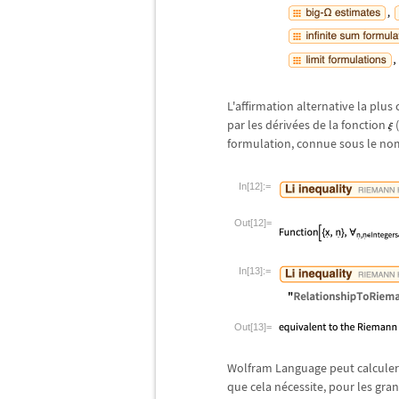
L'affirmation alternative la plus 
par les d
é
riv
é
es de la fonction
(
formulation, connue sous le nom
In[12]:=
Out[12]=
In[13]:=
Out[13]=
Wolfram Language peut calculer
que cela n
é
cessite, pour les gran