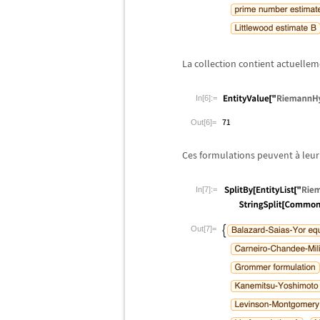
La collection contient actuellem
In[6]:=
Out[6]=
Ces formulations peuvent
à
leur
In[7]:=
Out[7]=