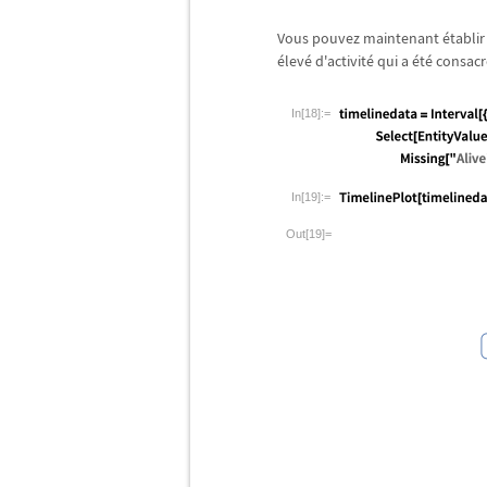
Vous pouvez maintenant
é
tabli
é
lev
é
d'activit
é
qui a
é
t
é
consacr
In[18]:=
In[19]:=
Out[19]=