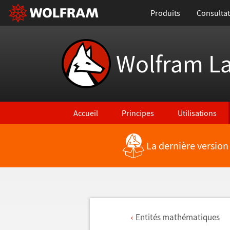
Produits
Consultat
Wolfram L
Accueil
Principes
Utilisations
La dernière version
Entit
é
s math
é
matiques