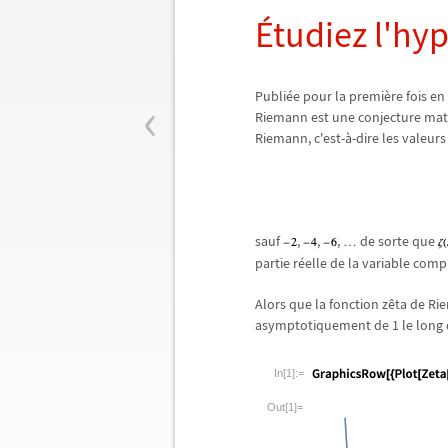
É
tudiez l'hy
‹
Publi
é
e pour la premi
è
re fois e
Riemann est une conjecture ma
Riemann, c'est-
à
-dire les valeurs
sauf
,
,
,
de sorte que
…
partie r
é
elle de la variable com
Alors que la fonction z
ê
ta de Ri
asymptotiquement de 1 le long d
In[1]:=
Out[1]=