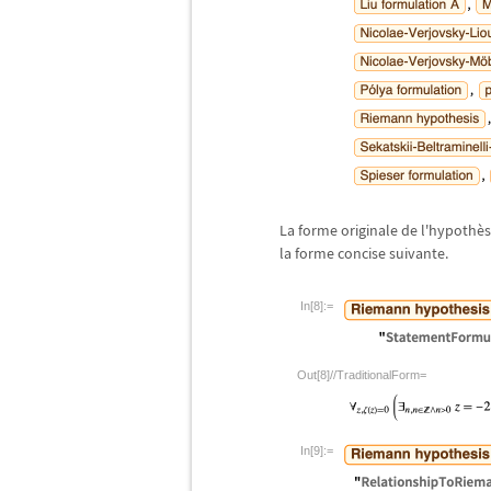
La forme originale de l'hypoth
è
la forme concise suivante.
In[8]:=
Out[8]//TraditionalForm=
In[9]:=