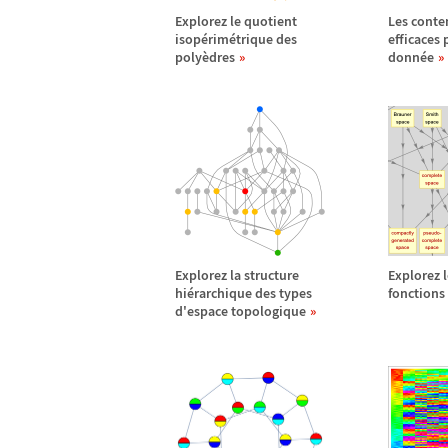
Explorez le quotient
Les conte
isop
é
rim
é
trique des
efficaces
poly
è
dres
donn
é
e
Explorez la structure
Explorez 
hi
é
rarchique des types
fonctions
d'espace topologique