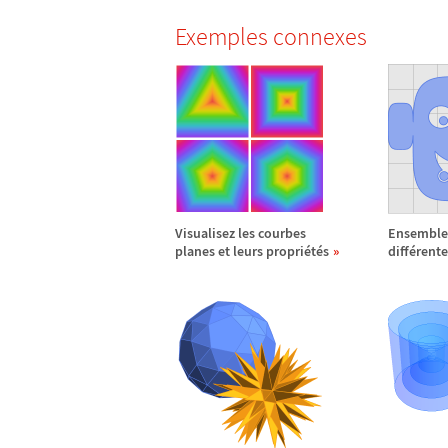
Exemples connexes
Visualisez les courbes
Ensemble
planes et leurs propri
é
t
é
s
diff
é
rente