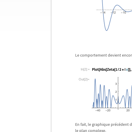
Le comportement devient encor
In[2]:=
Out[2]=
En fait, le graphique pr
é
c
é
dent d
le plan complexe.