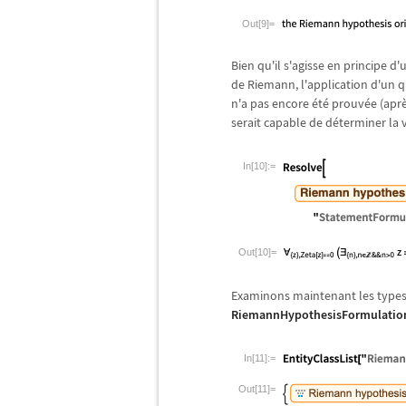
Out[9]=
Bien qu'il s'agisse en principe 
de Riemann, l'application d'un q
n'a pas encore
é
t
é
prouv
é
e (apr
serait capable de d
é
terminer la v
In[10]:=
Out[10]=
Examinons maintenant les types 
RiemannHypothesisFormulatio
In[11]:=
Out[11]=