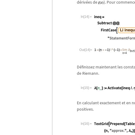
d
é
riv
é
es de
). Pour commencer,
In[14]:=
Out[14]=
D
é
finissez maintenant les cons
de Riemann.
In[15]:=
En calculant exactement et en 
positives.
In[16]:=