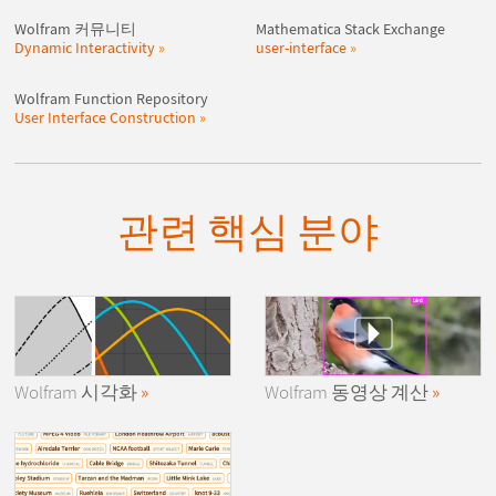
Wolfram 커뮤니티
Mathematica Stack Exchange
Dynamic Interactivity
user-interface
Wolfram Function Repository
User Interface Construction
관련 핵심 분야
Wolfram
시각화
Wolfram
동영상 계산