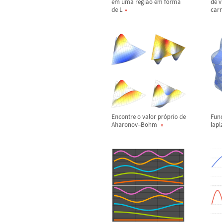
em uma regi
ã
o em forma
de v
de L
car
Encontre o valor pr
ó
prio de
Fun
Aharonov
–
Bohm
lap