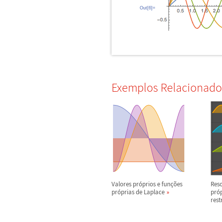
Out[6]=
Exemplos Relacionado
Valores pr
ó
prios e fun
ç
õ
es
Res
pr
ó
prias de Laplace
pr
ó
rest