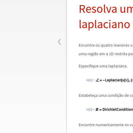
Resolva u
laplaciano 
‹
Encontre os quatro menores v
uma regi
ã
o em a 1D restrita po
Especifique uma laplaciana.
In[1]:=
Estabele
ç
a uma condi
ç
ã
o de c
In[2]:=
Encontre numericamente os va