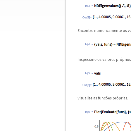
In[3]:=
Out[3]=
Encontre numericamente os va
In[4]:=
Inspecione os valores pr
ó
prios
In[5]:=
Out[5]=
Visualize as fun
ç
õ
es pr
ó
prias.
In[6]:=