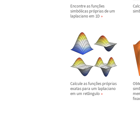
Encontre as fun
ç
õ
es
Calc
simb
ó
licas pr
ó
prias de um
sim
laplaciano em 1D
Calcule as fun
ç
õ
es pr
ó
prias
Obt
exatas para um laplaciano
sim
em um ret
â
ngulo
mem
fixa