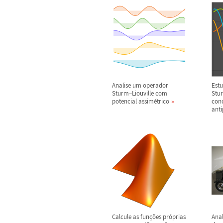
Analise um operador
Est
Sturm
–
Liouville com
Stu
potencial assim
é
trico
con
anti
Calcule as fun
ç
õ
es pr
ó
prias
Anal