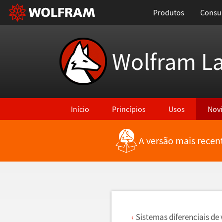
Produtos
Consul
Wolfram L
Início
Princípios
Usos
Nov
A versão mais recen
Voltar para Últimas Novidades
Sistemas diferenciais de 