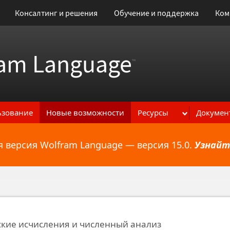
Консалтинг и решения
Обучение и поддержка
Ком
am Language
™
ьзование
Новые возможности
Ресурсы
Докумен
 версия Wolfram Language — версия 15.0.
Узнайт
ональным возможностям
кие исчисления и численный анализ