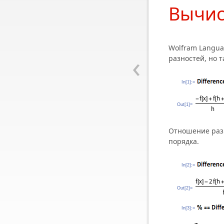
Вычис
Wolfram Langua
‹
разностей, но 
In[1]:=
Out[1]=
Отношение разн
порядка.
In[2]:=
Out[2]=
In[3]:=