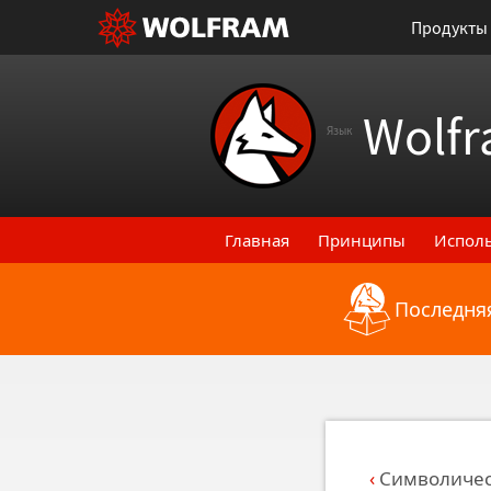
Продукты
Wolfr
Язык
Главная
Принципы
Испол
Последняя
Назад к последним функци
Символичес