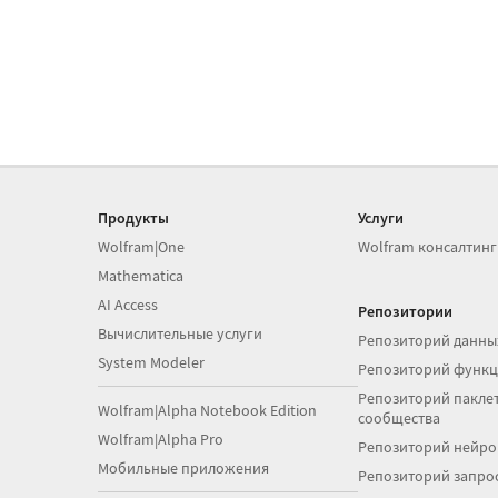
Продукты
Услуги
Wolfram|One
Wolfram консалтинг
Mathematica
AI Access
Репозитории
Вычислительные услуги
Репозиторий данны
System Modeler
Репозиторий функ
Репозиторий паклет
Wolfram|Alpha Notebook Edition
сообщества
Wolfram|Alpha Pro
Репозиторий нейро
Мобильные приложения
Репозиторий запро