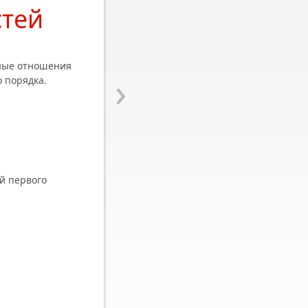
стей
рные отношения
›
 порядка.
й первого