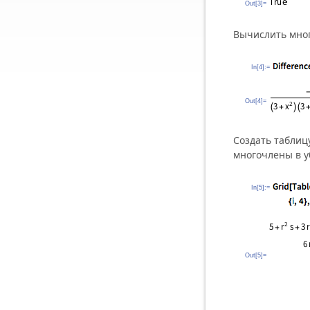
Out[3]=
Вычислить мно
In[4]:=
Out[4]=
Создать таблиц
многочлены в 
In[5]:=
Out[5]=