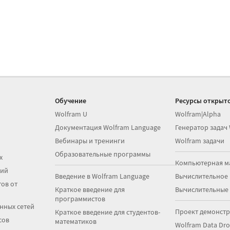
Обучение
Ресурсы открыто
Wolfram U
Wolfram|Alpha
Документация Wolfram Language
Генератор задач
Вебинары и тренинги
Wolfram задачи
Образовательные программы
х
Компьютерная м
ций
Введение в Wolfram Language
Вычислительное
ов от
Краткое введение для
Вычислительные
программистов
нных сетей
Проект демонст
Краткое введение для студентов-
сов
математиков
Wolfram Data Dr