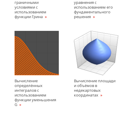
граничными
уравнения с
условиями с
использованием его
использованием
фундаментального
функции Грина
решения
Вычисление
Вычисление площади
определённых
и объёмов в
интегралов с
недекартовых
использованием
координатах
функции уменьшения
G