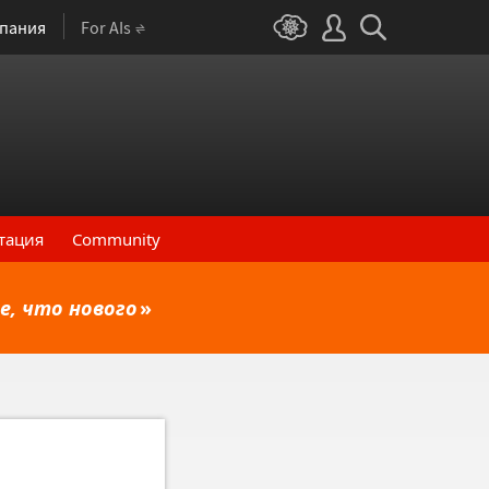
пания
For AIs
тация
Community
е, что нового
»