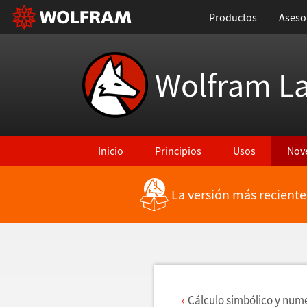
Productos
Aseso
Wolfram L
Inicio
Principios
Usos
Nov
La versión más reciente
Regresar a Características más recientes
C
á
lculo simb
ó
lico y num