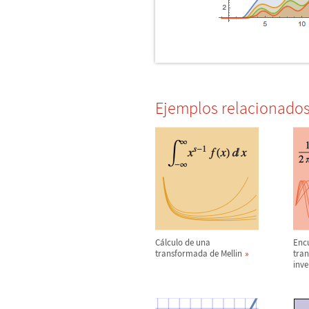
Ejemplos relacionado
C
á
lculo de una
Enc
transformada de Mellin
tran
inve