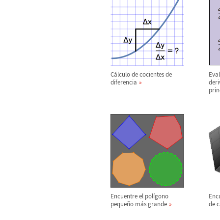
C
á
lculo de cocientes de
Eval
diferencia
der
prin
Encuentre el pol
í
gono
Encu
peque
ñ
o m
á
s grande
de c