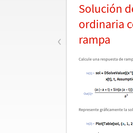
Soluci
ó
n d
ordinaria c
‹
rampa
Calcule una respuesta de ramp
In[1]:=
Out[1]=
Represente gr
á
ficamente la so
In[2]:=