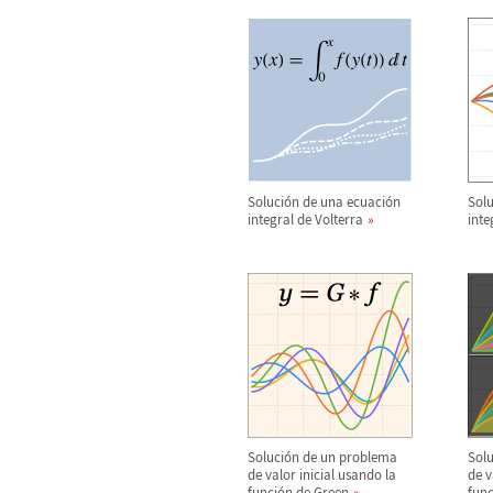
Soluci
ó
n de una ecuaci
ó
n
Solu
integral de Volterra
inte
Soluci
ó
n de un problema
Solu
de valor inicial usando la
de v
funci
ó
n de Green
func