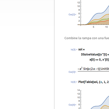
Out[2]=
Combine la rampa con una fuer
In[3]:=
Out[3]=
In[4]:=
Out[4]=