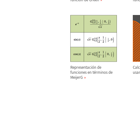
Representaci
ó
n de
Calc
funciones en t
é
rminos de
usa
MeijerG