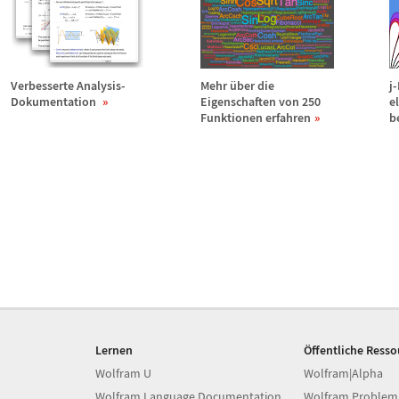
Verbesserte Analysis-
Mehr
ü
ber die
j
Dokumentation
Eigenschaften von 250
e
Funktionen erfahren
b
Lernen
Öffentliche Ress
Wolfram U
Wolfram|Alpha
Wolfram Language Documentation
Wolfram Problem