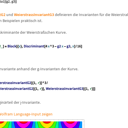
tG2
und
WeierstrassInvariantG3
definieren die Invarianten f
ü
r die Weierstra
 Beispielen praktisch ist.
iskriminante der Weierstra
ß
schen Kurve.
Invariante anhand der g-Invarianten der Kurve.
gin
ä
rteil der j-Invariante.
olfram Language-Input zeigen