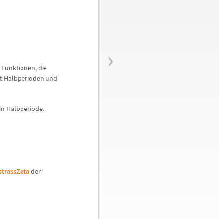
›
t Funktionen, die
it Halbperioden und
en Halbperiode.
strassZeta
der