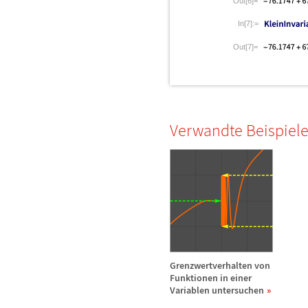
Out[6]=
In[7]:=
Out[7]=
Verwandte Beispiel
Grenzwertverhalten von
Funktionen in einer
Variablen untersuchen