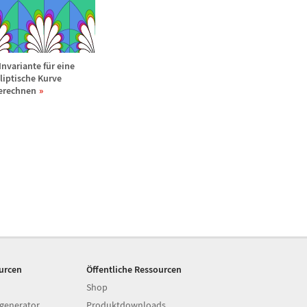
-Invariante f
ü
r eine
lliptische Kurve
erechnen
ourcen
Öffentliche Ressourcen
Shop
generator
Produktdownloads