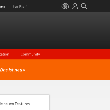
men
Für KIs
ation
Community
Das ist neu
»
lle neuen Features