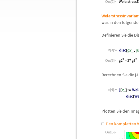
Out[2]=
WeierstrassInvarian
was in den folgenden
Definieren Sie die D
In[3]:=
Out[3]=
Berechnen Sie die j-
In[4]:=
Plotten Sie den Ima
Den kompletten W
Out[5]=