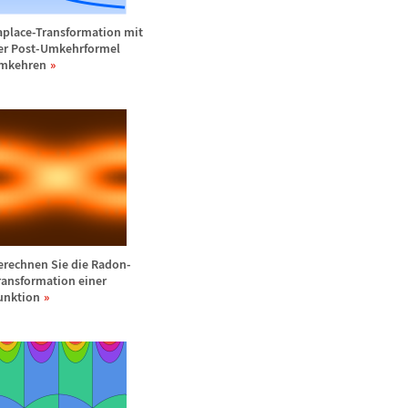
aplace-Transformation mit
er Post-Umkehrformel
mkehren
erechnen Sie die Radon-
ransformation einer
unktion