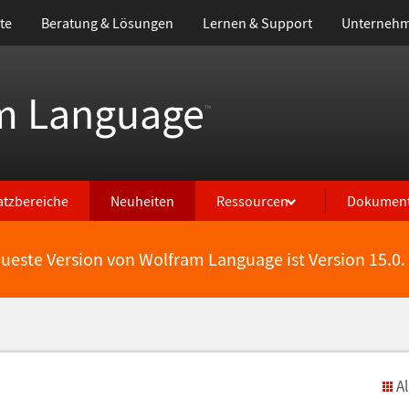
te
Beratung & Lösungen
Lernen & Support
Unterneh
m Language
™
atzbereiche
Neuheiten
Ressourcen
Dokument
eueste Version von Wolfram Language ist Version 15.0.
A