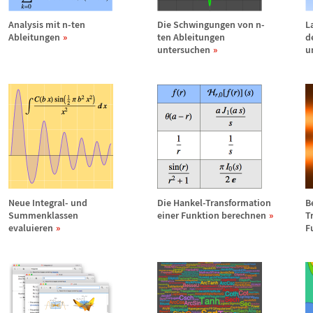
Analysis mit n-ten
Die Schwingungen von n-
L
Ableitungen
ten Ableitungen
d
untersuchen
u
Neue Integral- und
Die Hankel-Transformation
B
Summenklassen
einer Funktion berechnen
T
evaluieren
F