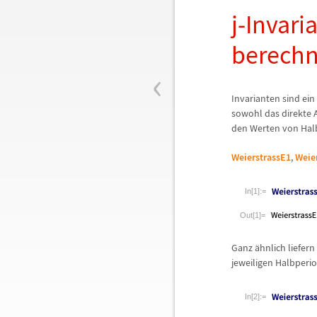
j-Invari
berech
‹
Invarianten sind ein
sowohl das direkte 
den Werten von Hal
WeierstrassE1
,
Weie
In[1]:=
Out[1]=
Ganz
ä
hnlich liefern
jeweiligen Halbperi
In[2]:=