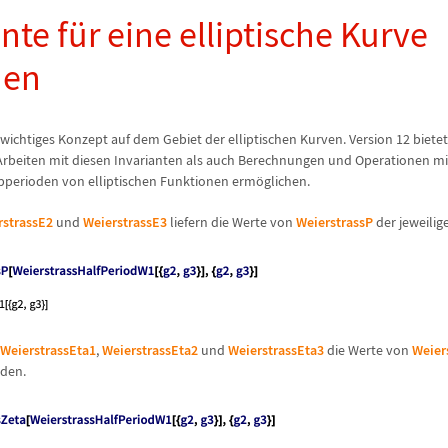
ante f
ü
r eine elliptische Kurve
nen
 wichtiges Konzept auf dem Gebiet der elliptischen Kurven. Version 12 biete
Arbeiten mit diesen Invarianten als auch Berechnungen und Operationen m
bperioden von elliptischen Funktionen erm
ö
glichen.
rstrassE2
und
WeierstrassE3
liefern die Werte von
WeierstrassP
der jeweilig
WeierstrassEta1
,
WeierstrassEta2
und
WeierstrassEta3
die Werte von
Weier
oden.