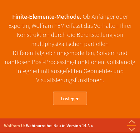
Finite-Elemente-Methode.
Ob Anfänger oder
Expertin, Wolfram FEM erfasst das Verhalten Ihrer
Konstruktion durch die Bereitstellung von
multiphysikalischen partiellen
Differentialgleichungsmodellen, Solvern und
nahtlosen Post-Processing-Funktionen, vollständig
integriert mit ausgefeilten Geometrie- und
Visualisierungsfunktionen.
Loslegen
Neuer Release:
Version 14.3 von Wolfram Language &
Mathematica
Wolfram U:
Webinarreihe: Neu in Version 14.3
Tägliche Lerngruppe:
Wolfram Blog:
Wolfram U:
Wolfram Technology Conference 2024:
Kolloquium: Numerische Methoden für PDGs und
Von der MRT zum Modell: In-silico-Medizin mit
Einführung in partielle
Aufzeichnungen von
Webinar: Neu in Version 14.3:
Neue Monographie:
Neue Monographie:
Neuer Release:
Wolfram Notebook Assistant + LLM-Kit
Überblick über Elektromagnetismus
Elektrische Ströme
Strömungsdynamik