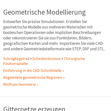
Differentialgleichungen
Wolfram Language
ihre Anwendungen
Präsentationen
Geometrische Modellierung
Entwerfen Sie präzise Simulationen. Erstellen Sie
geometrische Modelle aus mehreren Materialien mit
booleschen Operationen oder impliziten Beschreibungen
oder rekonstruieren Sie sie aus Punktdaten, Bildern,
geografischen Karten und mehr. Importieren Sie viele CAD-
und andere Geometriedateiformate wie STEP, DXF und STL.
Schrägkegelrad
▪
Scheibenbremse
▪
Chirurgische
Fixationsplatte
Einführung in die CAD-Schnittstelle
Abgeleitete geometrische Regionen
Wolfram Geometrie
Gitternetze erzeugen