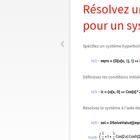
Résolvez u
pour un sy
‹
Spécifiez un système hyperboli
In[1]:=
Définissez les conditions initia
In[2]:=
Résolvez le système à l'aide d
In[3]:=
Out[3]=