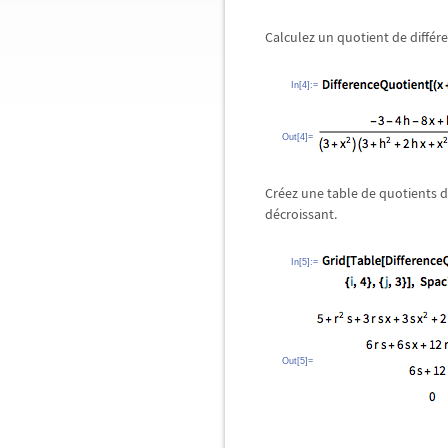
Calculez un quotient de différ
In[4]:=
Out[4]=
Créez une table de quotients 
décroissant.
In[5]:=
Out[5]=