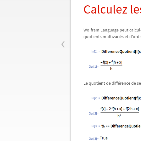
Calculez le
Wolfram Language peut calcule
‹
quotients multivariés et d'ordr
In[1]:=
Out[1]=
Le quotient de différence de s
In[2]:=
Out[2]=
In[3]:=
Out[3]=