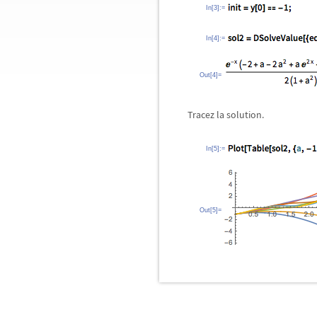
In[3]:=
In[4]:=
Out[4]=
Tracez la solution.
In[5]:=
Out[5]=