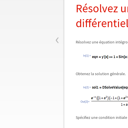
Résolvez u
différentie
‹
Résolvez une équation intégro-d
In[1]:=
Obtenez la solution générale.
In[2]:=
Out[2]=
Spécifiez une condition initial