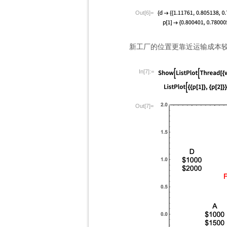
Out[6]=
新工厂的位置更靠近运输成本
In[7]:=
Out[7]=