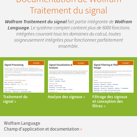
Traitement du signal
Wolfram Traitement du signal
fait partie intégrante de
Wolfram
Language
. Le système complet contient plus de 6000 fonctions
intégrées couvrant tous les domaines du calcul, toutes
soigneusement intégrées pour fonctionner parfaitement
ensemble.
GUIDE
GUIDE
GUIDE
Traitement du
Analyse des signaux
Filtrage des signaux
signal
et conception des
filtres
Wolfram Language
Champ d'application et documentation