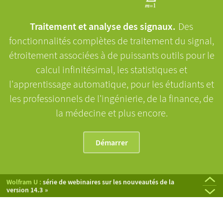
Traitement et analyse des signaux.
Des
fonctionnalités complètes de traitement du signal,
étroitement associées à de puissants outils pour le
calcul infinitésimal, les statistiques et
l'apprentissage automatique, pour les étudiants et
les professionnels de l'ingénierie, de la finance, de
la médecine et plus encore.
Démarrer
Tout juste sortie :
la version 14.3 de Wolfram Language et
Mathematica
Wolfram U :
série de webinaires sur les nouveautés de la
version 14.3
Médias Wolfram :
Conférence sur les technologies Wolfram en 2024 :
signaux, systèmes et traitement des signaux :
Wolfram U :
Tout juste sorti :
signaux, systèmes et traitement du signal
Wolfram Notebook Assistant + LLM Kit
une approche computationnelle
présentations enregistrées
by Mariusz Jankowski