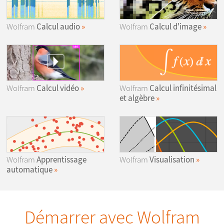
Wolfram
Calcul audio
Wolfram
Calcul d'image
Wolfram
Calcul vidéo
Wolfram
Calcul infinitésimal
et algèbre
Wolfram
Apprentissage
Wolfram
Visualisation
automatique
Démarrer avec Wolfram