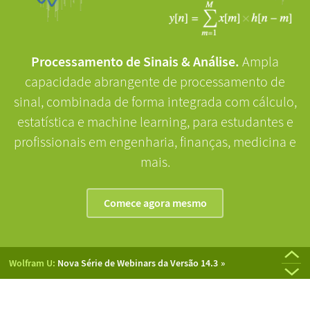
Processamento de Sinais & Análise.
Ampla
capacidade abrangente de processamento de
sinal, combinada de forma integrada com cálculo,
estatística e machine learning, para estudantes e
profissionais em engenharia, finanças, medicina e
mais.
Comece agora mesmo
Último Lançamento:
Versão 14.3 da Wolfram Language &
Mathematica
Wolfram U:
Nova Série de Webinars da Versão 14.3
Wolfram Mídia:
Conferência da Tecnologia da Wolfram 2024:
Signals, Systems, and Signal Processing: A
Apresentações
Wolfram U:
Último Lançamento:
Sinais, Sistemas & Processamento de Sinais
Wolfram Notebook Assistant + LLM Kit
Computational Approach
Gravadas
by Mariusz Jankowski