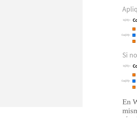
Apli
In[24]:=
Out[24]=
Si no
In[25]:=
Out[25]=
En W
mism
s
í
so
Si se