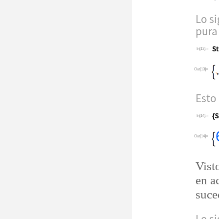
Lo s
pura 
In[13]:=
Out[13]=
Esto 
In[14]:=
Out[14]=
Vist
en a
suce