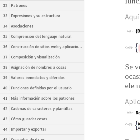
func
32
Patrones
Aqu
í
33
Expresiones y su estructura
34
Asociaciones
In[4]:=
35
Comprensión del lenguaje natural
36
Construcción de sitios web y aplicaciones
Out[4]=
37
Composición y visualización
Se v
38
Asignación de nombres a cosas
ocas
39
Valores inmediatos y diferidos
elem
40
Funciones definidas por el usuario
41
Más información sobre los patrones
Apli
42
Cadenas de caracteres y plantillas
In[5]:=
43
Cómo guardar cosas
Out[5]=
44
Importar y exportar
45
Conjuntos de datos