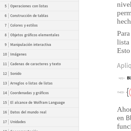
nive
5
Operaciones con listas
perm
6
Construcción de tablas
hech
7
Colores y estilos
Para
8
Objetos gráficos elementales
lista
9
Manipulación interactiva
Esto 
10
Imágenes
11
Cadenas de caracteres y texto
Apli
12
Sonido
In[1]:=
13
Arreglos o listas de listas
14
Coordenadas y gráficos
Out[1]=
15
El alcance de Wolfram Language
Ahor
16
Datos del mundo real
B
en
17
Unidades
func