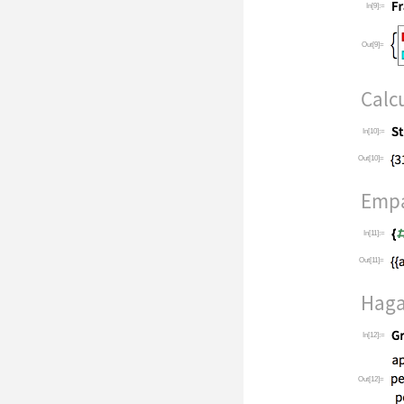
In[9]:=
Out[9]=
Calcu
In[10]:=
Out[10]=
Empa
In[11]:=
Out[11]=
Haga 
In[12]:=
Out[12]=