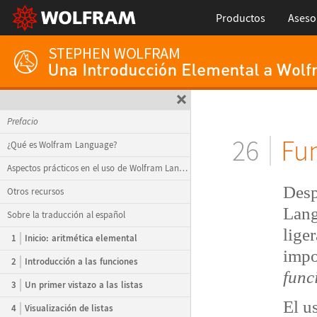
Productos
Aseso
Prefacio
26
Fu
¿Qué es Wolfram Language?
Aspectos prácticos en el uso de Wolfram Language
Des
Otros recursos
Lang
Sobre la traducción al español
lige
1
Inicio: aritmética elemental
impo
2
Introducción a las funciones
func
3
Un primer vistazo a las listas
El u
4
Visualización de listas