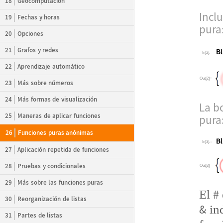
18
Geocomputación
Incl
19
Fechas y horas
pura
20
Opciones
21
Grafos y redes
In[2]:=
22
Aprendizaje automático
Out[2]=
23
Más sobre números
24
Más formas de visualización
La bo
25
Maneras de aplicar funciones
pura
26
Funciones puras anónimas
In[3]:=
27
Aplicación repetida de funciones
28
Pruebas y condicionales
Out[3]=
29
Más sobre las funciones puras
#
El
30
Reorganización de listas
&
ind
31
Partes de listas