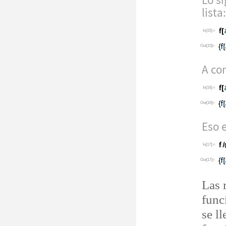
Lo s
lista:
In[15]:=
Out[15]=
A co
In[16]:=
Out[16]=
Eso 
In[17]:=
Out[17]=
Las 
func
se ll