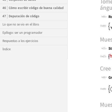
Tome
á
ngu
46
Cómo escribir código de buena calidad
47
Depuración de código
In[6]:=
Lo que no se vio en el libro
Out[6]=
Epílogo: ser un programador
Muest
Respuestas a los ejercicios
Índice
In[7]:=
Out[7]=
Cree
In[8]:=
Out[8]=
Mues