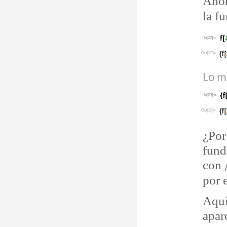
Ahor
la fu
In[22]:=
Out[22]=
Lo m
In[23]:=
Out[23]=
¿
Por
fund
con
por 
Aqu
apar