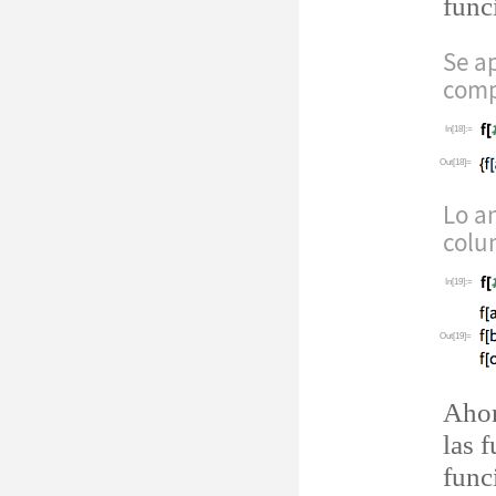
func
Se a
comp
In[18]:=
Out[18]=
Lo an
colu
In[19]:=
Out[19]=
Ahor
las 
func