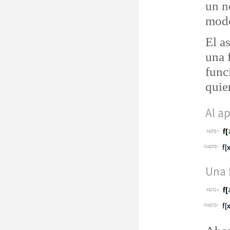
un n
modo
El a
una 
func
quier
Al ap
In[20]:=
Out[20]=
Una 
In[21]:=
Out[21]=