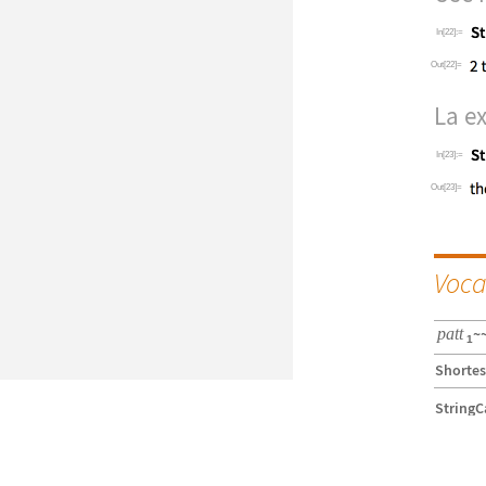
In[22]:=
Out[22]=
La e
In[23]:=
Out[23]=
Voca
patt
~
1
Shortes
StringC
StringR
String