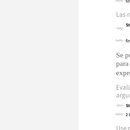
Out[19]=
Las 
In[20]:=
Out[20]=
Se p
para
expr
Eval
argu
In[21]:=
Out[21]=
Use r