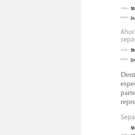
In[14]:=
Out[14]=
Ahor
sepa
In[15]:=
Out[15]=
Dent
espe
part
repr
Sepa
In[16]:=