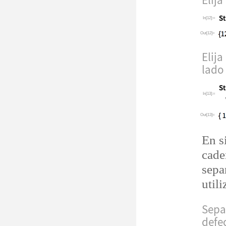
Elija
In[12]:=
Out[12]=
Elija
lado
In[13]:=
Out[13]=
En s
cade
sepa
util
Sepa
defec