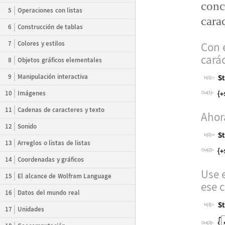
conc
5
Operaciones con listas
cara
6
Construcción de tablas
7
Colores y estilos
Con 
car
á
8
Objetos gráficos elementales
9
Manipulación interactiva
In[1]:=
10
Imágenes
Out[1]=
11
Cadenas de caracteres y texto
Ahor
12
Sonido
In[2]:=
13
Arreglos o listas de listas
Out[2]=
14
Coordenadas y gráficos
Use 
15
El alcance de Wolfram Language
ese c
16
Datos del mundo real
In[3]:=
17
Unidades
Out[3]=