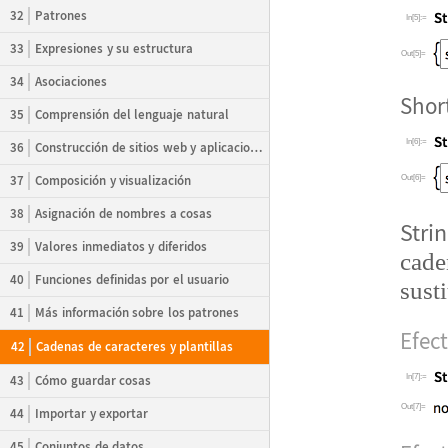
32
Patrones
In[5]:=
33
Expresiones y su estructura
Out[5]=
34
Asociaciones
Shor
35
Comprensión del lenguaje natural
In[6]:=
36
Construcción de sitios web y aplicaciones
37
Composición y visualización
Out[6]=
38
Asignación de nombres a cosas
Stri
39
Valores inmediatos y diferidos
cade
40
Funciones definidas por el usuario
sust
41
Más información sobre los patrones
Efect
42
Cadenas de caracteres y plantillas
43
Cómo guardar cosas
In[7]:=
Out[7]=
44
Importar y exportar
45
Conjuntos de datos