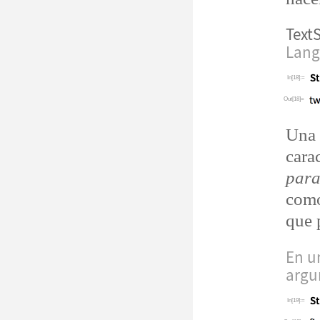
TextS
Lang
In[18]:=
Out[18]=
Una
cara
para
como
que 
En u
argu
In[19]:=