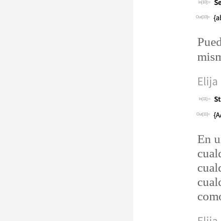
In[10]:=
Out[10]=
Pued
mism
Elija
In[11]:=
Out[11]=
En u
cual
cual
cual
como