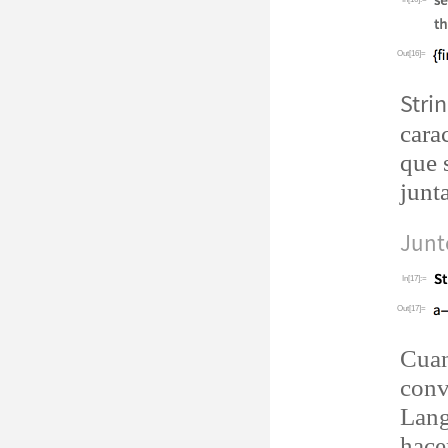
Out[16]=
Stri
cara
que 
junt
Junt
In[17]:=
Out[17]=
Cuan
conv
Lang
hace