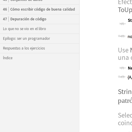
Efect
ToUp
46
Cómo escribir código de buena calidad
47
Depuración de código
In[8]:=
Lo que no se vio en el libro
Out[8]=
Epílogo: ser un programador
Respuestas a los ejercicios
Use
una 
Índice
In[9]:=
Out[9]=
Stri
patr
Sele
coin