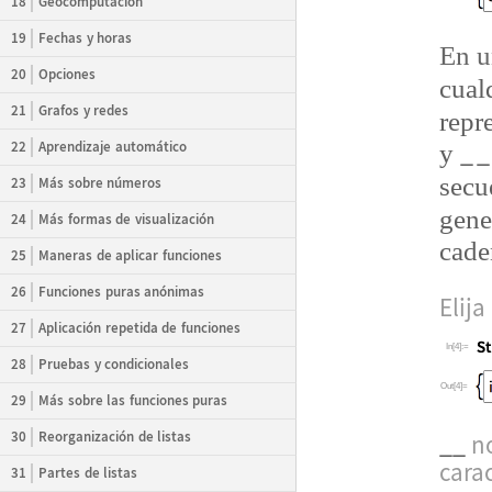
18
Geocomputación
19
Fechas y horas
En u
20
Opciones
cual
21
Grafos y redes
repr
_
_
22
Aprendizaje automático
y
secu
23
Más sobre números
gene
24
Más formas de visualización
cade
25
Maneras de aplicar funciones
26
Funciones puras anónimas
Elija
27
Aplicación repetida de funciones
In[4]:=
28
Pruebas y condicionales
Out[4]=
29
Más sobre las funciones puras
30
Reorganización de listas
__
no
cara
31
Partes de listas