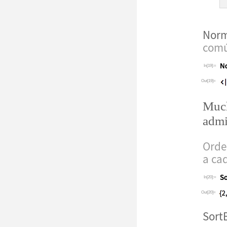
Norm
com
In[19]:=
Out[19]=
Much
admi
Orde
a ca
In[20]:=
Out[20]=
Sort