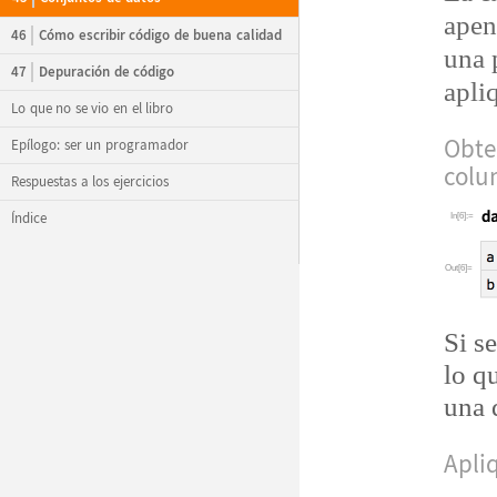
apen
46
Cómo escribir código de buena calidad
una 
47
Depuración de código
apliq
Lo que no se vio en el libro
Obte
Epílogo: ser un programador
colu
Respuestas a los ejercicios
Índice
In[6]:=
Out[6]=
Si s
lo q
una 
Apliq