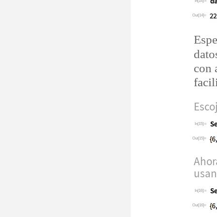
In[14]:=
Out[14]=
Espe
dato
con 
faci
Escoj
In[15]:=
Out[15]=
Ahor
usa
In[16]:=
Out[16]=