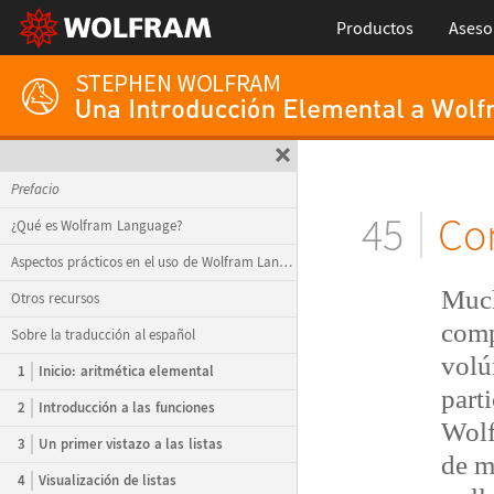
Productos
Aseso
Prefacio
45
Co
¿Qué es Wolfram Language?
Aspectos prácticos en el uso de Wolfram Language
Much
Otros recursos
comp
Sobre la traducción al español
vol
ú
1
Inicio: aritmética elemental
part
2
Introducción a las funciones
Wolf
3
Un primer vistazo a las listas
de m
4
Visualización de listas