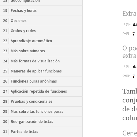
18
Geocomputación
19
Fechas y horas
Extr
20
Opciones
In[2]:=
21
Grafos y redes
Out[2]=
22
Aprendizaje automático
O po
23
Más sobre números
extr
24
Más formas de visualización
In[3]:=
25
Maneras de aplicar funciones
Out[3]=
26
Funciones puras anónimas
Tam
27
Aplicación repetida de funciones
conj
28
Pruebas y condicionales
de d
29
Más sobre las funciones puras
colu
30
Reorganización de listas
Gene
31
Partes de listas