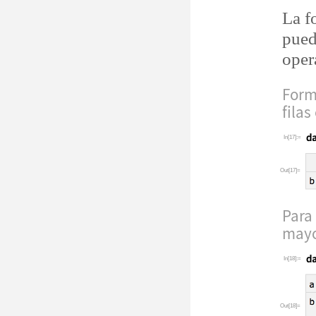
La f
pued
oper
Form
fila
In[17]:=
Out[17]=
Para
mayo
In[18]:=
Out[18]=