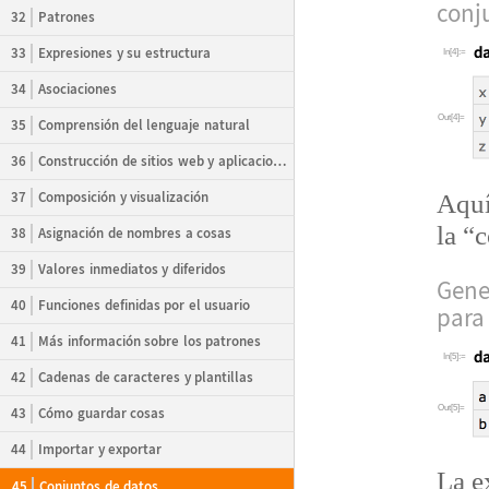
conj
32
Patrones
33
Expresiones y su estructura
In[4]:=
34
Asociaciones
Out[4]=
35
Comprensión del lenguaje natural
36
Construcción de sitios web y aplicaciones
37
Composición y visualización
Aqu
la
“
c
38
Asignación de nombres a cosas
39
Valores inmediatos y diferidos
Gene
40
Funciones definidas por el usuario
para 
41
Más información sobre los patrones
In[5]:=
42
Cadenas de caracteres y plantillas
Out[5]=
43
Cómo guardar cosas
44
Importar y exportar
La e
45
Conjuntos de datos