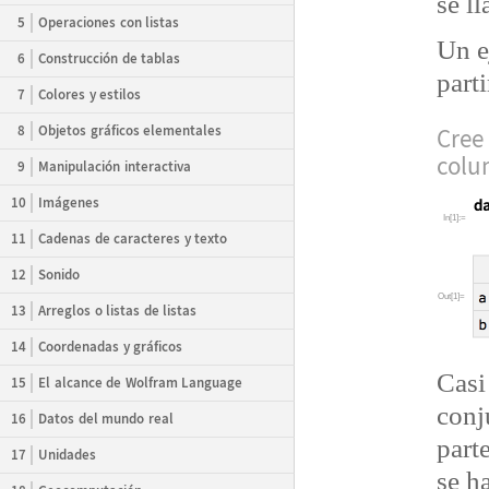
se l
5
Operaciones con listas
Un e
6
Construcción de tablas
part
7
Colores y estilos
8
Objetos gráficos elementales
Cree
colu
9
Manipulación interactiva
10
Imágenes
In[1]:=
11
Cadenas de caracteres y texto
12
Sonido
Out[1]=
13
Arreglos o listas de listas
14
Coordenadas y gráficos
Casi
15
El alcance de Wolfram Language
conj
16
Datos del mundo real
part
17
Unidades
se h