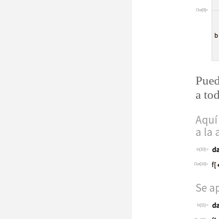
Out[9]=
Pued
a tod
Aqu
í
a la 
In[10]:=
Out[10]=
Se a
In[11]:=