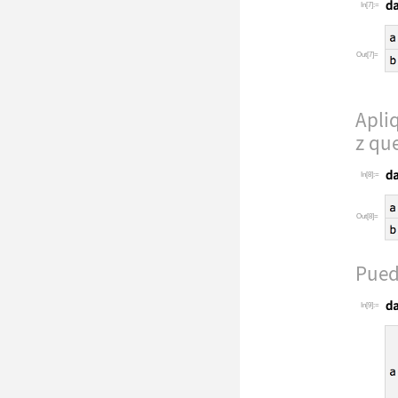
In[7]:=
Out[7]=
Apli
z
que
In[8]:=
Out[8]=
Pued
In[9]:=