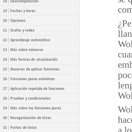
18
Geocomputación
com
19
Fechas y horas
20
Opciones
¿
Pe
21
Grafos y redes
lla
22
Aprendizaje automático
Wol
23
Más sobre números
cua
24
Más formas de visualización
emb
25
Maneras de aplicar funciones
poc
26
Funciones puras anónimas
len
27
Aplicación repetida de funciones
Wol
28
Pruebas y condicionales
Wol
29
Más sobre las funciones puras
hac
30
Reorganización de listas
31
Partes de listas
a l