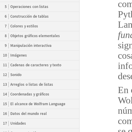
com
5
Operaciones con listas
Pyt
6
Construcción de tablas
Lan
7
Colores y estilos
fun
8
Objetos gráficos elementales
sig
9
Manipulación interactiva
cos
10
Imágenes
inf
11
Cadenas de caracteres y texto
des
12
Sonido
13
Arreglos o listas de listas
En 
14
Coordenadas y gráficos
Wol
15
El alcance de Wolfram Language
n
ú
m
16
Datos del mundo real
com
17
Unidades
se 