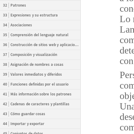
32
Patrones
con
33
Expresiones y su estructura
Lo
34
Asociaciones
Lan
35
Comprensión del lenguaje natural
com
36
Construcción de sitios web y aplicaciones
det
37
Composición y visualización
con
38
Asignación de nombres a cosas
Per
39
Valores inmediatos y diferidos
com
40
Funciones definidas por el usuario
obj
41
Más información sobre los patrones
Una
42
Cadenas de caracteres y plantillas
43
Cómo guardar cosas
des
44
Importar y exportar
com
45
Conjuntos de datos