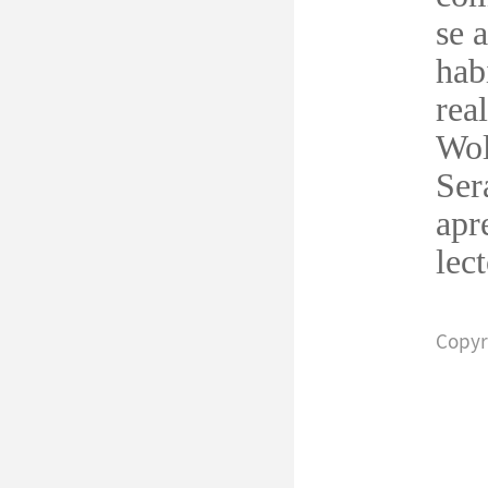
se 
hab
rea
Wol
Ser
apr
lect
Copyr