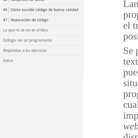
Lan
46
Cómo escribir código de buena calidad
pro
47
Depuración de código
el 
Lo que no se vio en el libro
pos
Epílogo: ser un programador
Se 
Respuestas a los ejercicios
tex
Índice
pue
situ
pro
cua
imp
we
dis