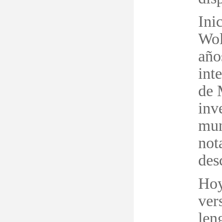
Inic
Wol
a
ñ
o
int
de 
inv
mun
not
des
Hoy
ver
len