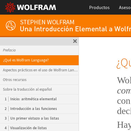
Productos
Aseso
Prefacio
¿
Q
¿Qué es Wolfram Language?
Aspectos prácticos en el uso de Wolfram Language
Wol
Otros recursos
com
Sobre la traducción al español
con
1
Inicio: aritmética elemental
dec
2
Introducción a las funciones
3
Un primer vistazo a las listas
Hay
4
Visualización de listas