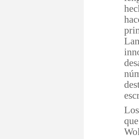
hec
hac
pri
Lan
inn
des
n
ú
m
des
esc
Los
que
Wol