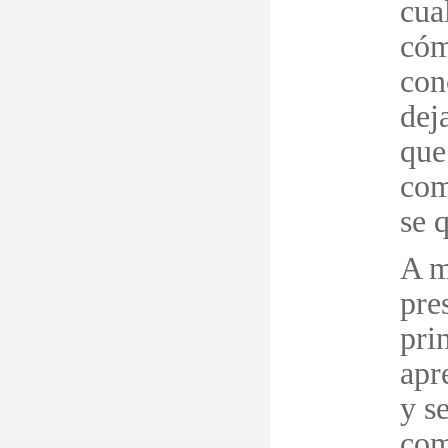
cua
c
ó
m
con
dej
que
com
se 
A m
pres
pri
apr
y s
com