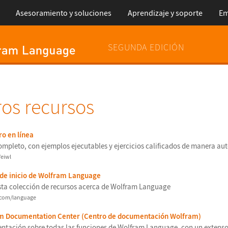
Asesoramiento y soluciones
Aprendizaje y soporte
Em
SEGUNDA EDICIÓN
ros recursos
ro en l
í
nea
ompleto, con ejemplos ejecutables y ejercicios calificados de manera au
/eiwl
 de inicio de Wolfram Language
ta colecci
ó
n de recursos acerca de Wolfram Language
com/language
m Documentation Center (Centro de documentaci
ó
n Wolfram)
ntaci
ó
n sobre todas las funciones de Wolfram Language, con un extenso