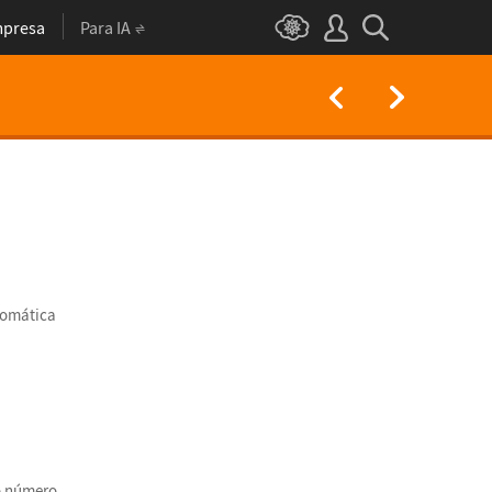
presa
Para IA
tom
á
tica
 n
ú
mero