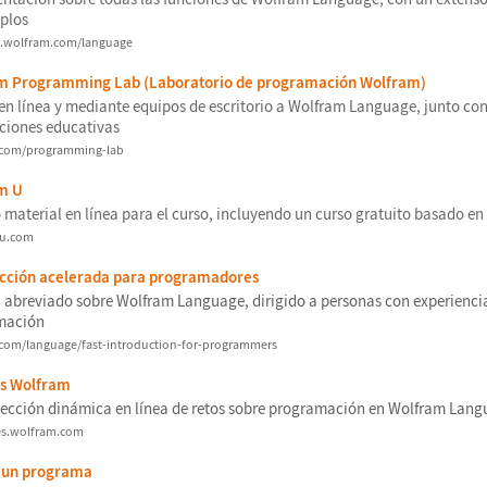
plos
e.wolfram.com/language
m Programming Lab (Laboratorio de programaci
ó
n Wolfram)
en l
í
nea y mediante equipos de escritorio a Wolfram Language, junto co
ciones educativas
com/programming-lab
m U
 material en l
í
nea para el curso, incluyendo un curso gratuito basado en 
-u.com
cci
ó
n acelerada para programadores
l abreviado sobre Wolfram Language, dirigido a personas con experienci
maci
ó
n
com/language/fast-introduction-for-programmers
s Wolfram
ecci
ó
n din
á
mica en l
í
nea de retos sobre programaci
ó
n en Wolfram Lang
es.wolfram.com
r un programa