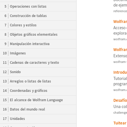
de ejem
5
Operaciones con listas
referenc
6
Construcción de tablas
Wolfra
7
Colores y estilos
Acceso 
explora
8
Objetos gráficos elementales
wolfram.
9
Manipulación interactiva
Wolfra
10
Imágenes
Extenso
wolfram
11
Cadenas de caracteres y texto
12
Sonido
Introdu
Tutoria
13
Arreglos o listas de listas
progra
wolfram.
14
Coordenadas y gráficos
15
El alcance de Wolfram Language
Desaf
í
o
Una col
16
Datos del mundo real
challeng
17
Unidades
Tuitea