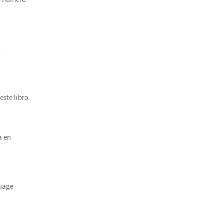
n
este libro
a en
uage