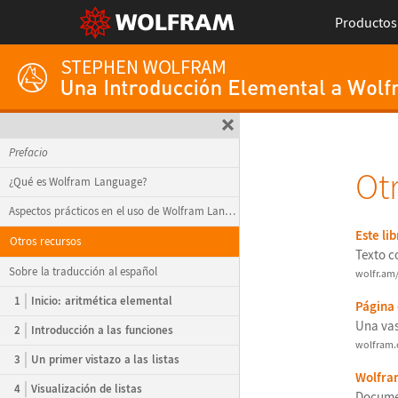
Productos
Prefacio
Ot
¿Qué es Wolfram Language?
Aspectos prácticos en el uso de Wolfram Language
Este lib
Otros recursos
Texto c
Sobre la traducción al español
wolfr.am
1
Inicio: aritmética elemental
P
á
gina
Una vas
2
Introducción a las funciones
wolfram.
3
Un primer vistazo a las listas
Wolfra
4
Visualización de listas
Docume