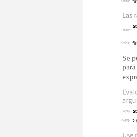
Out[19]=
Las 
In[20]:=
Out[20]=
Se p
para
expr
Eval
argu
In[21]:=
Out[21]=
Use r