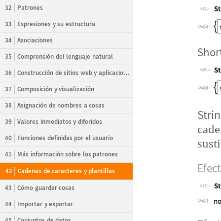
32
Patrones
In[5]:=
33
Expresiones y su estructura
Out[5]=
34
Asociaciones
Shor
35
Comprensión del lenguaje natural
In[6]:=
36
Construcción de sitios web y aplicaciones
37
Composición y visualización
Out[6]=
38
Asignación de nombres a cosas
Stri
39
Valores inmediatos y diferidos
cade
40
Funciones definidas por el usuario
sust
41
Más información sobre los patrones
Efect
42
Cadenas de caracteres y plantillas
43
Cómo guardar cosas
In[7]:=
Out[7]=
44
Importar y exportar
45
Conjuntos de datos