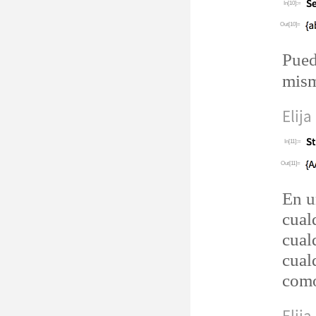
In[10]:=
Out[10]=
Pued
mism
Elija
In[11]:=
Out[11]=
En u
cual
cual
cual
como