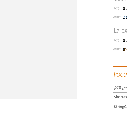
In[22]:=
Out[22]=
La e
In[23]:=
Out[23]=
Voca
patt
~
1
Shortes
StringC
StringR
String