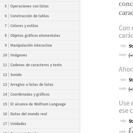
conc
5
Operaciones con listas
cara
6
Construcción de tablas
7
Colores y estilos
Con 
car
á
8
Objetos gráficos elementales
9
Manipulación interactiva
In[1]:=
10
Imágenes
Out[1]=
11
Cadenas de caracteres y texto
Ahor
12
Sonido
In[2]:=
13
Arreglos o listas de listas
Out[2]=
14
Coordenadas y gráficos
Use 
15
El alcance de Wolfram Language
ese c
16
Datos del mundo real
In[3]:=
17
Unidades
Out[3]=