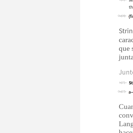
Out[16]=
Stri
cara
que 
junt
Junt
In[17]:=
Out[17]=
Cuan
conv
Lang
hace