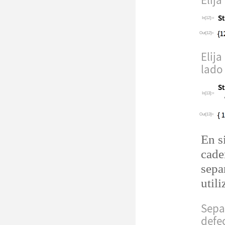
Elija
In[12]:=
Out[12]=
Elija
lado
In[13]:=
Out[13]=
En s
cade
sepa
util
Sepa
defec