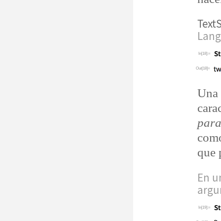
TextS
Lang
In[18]:=
Out[18]=
Una
cara
para
como
que 
En u
argu
In[19]:=