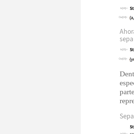
In[14]:=
Out[14]=
Ahor
sepa
In[15]:=
Out[15]=
Dent
espe
part
repr
Sepa
In[16]:=