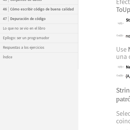
Efect
ToUp
46
Cómo escribir código de buena calidad
47
Depuración de código
In[8]:=
Lo que no se vio en el libro
Out[8]=
Epílogo: ser un programador
Respuestas a los ejercicios
Use
una 
Índice
In[9]:=
Out[9]=
Stri
patr
Sele
coin