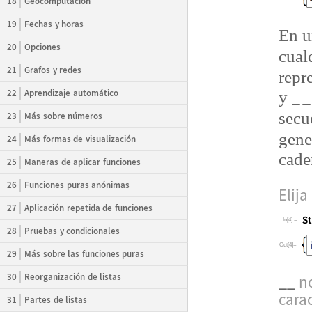
18
Geocomputación
19
Fechas y horas
En u
20
Opciones
cual
21
Grafos y redes
repr
_
_
22
Aprendizaje automático
y
secu
23
Más sobre números
gene
24
Más formas de visualización
cade
25
Maneras de aplicar funciones
26
Funciones puras anónimas
Elija
27
Aplicación repetida de funciones
In[4]:=
28
Pruebas y condicionales
Out[4]=
29
Más sobre las funciones puras
30
Reorganización de listas
__
no
cara
31
Partes de listas