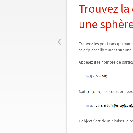
Trouvez la 
une sphèr
‹
Trouvez les positions qui min
se déplacer librement sur une sp
Appelez
n
le nombre de particu
In[1]:=
Soit
, les coordonnées
In[2]:=
L'objectif est de minimiser le 