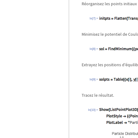
Réorganisez les points initiau
In[7]:=
Minimisez le potentiel de Coul
In[8]:=
Extrayez les positions d'équilib
In[9]:=
Tracez le résultat.
In[10]:=