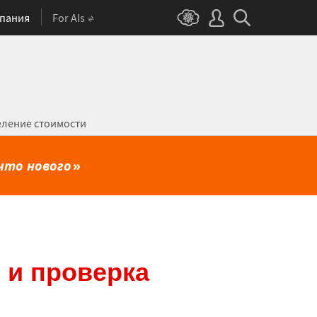
пания
For AIs
ление стоимости
что нового
»
 и проверка