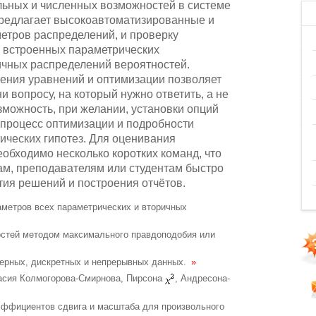
льных и численных возможностей в системе
редлагает высокоавтоматизированные и
етров распределений, и проверку
0 встроенных параметрических
ичных распределений вероятностей.
ения уравнений и оптимизации позволяет
 вопросу, на который нужно ответить, а не
зможность, при желании, установки опций
 процесс оптимизации и подробности
ических гипотез. Для оценивания
обходимо несколько коротких команд, что
ам, преподавателям или студентам быстро
ятия решений и построения отчётов.
метров всех параметрических и вторичных
остей методом максимального правдоподобия или
мерных, дискретных и непрерывных данных.
»
ласия Колмогорова-Смирнова, Пирсона
, Андресона-
эффициентов сдвига и масштаба для произвольного