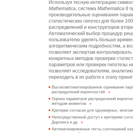
Используя тесную интеграцию симво
Mathematica
, система
Mathematica
8 п
производительные оценивания парам
статистических гипотез для более 10
распределений и конструкторов втор
Автоматический выбор процедур реш
пользователю уделять больше времени
алгоритмическим подробностям, а во
позволяет экспертам контролировать
конкретных методов проверки статист
параметров или проверки гипотезы не
позволяет исследователям, аналитик
переходить в их работе к этапу прин
Высокоавтоматизированное оценивание пара
распределений вероятностей.
»
Оценка параметров распределений вероятн
методом моментов.
»
Критерии согласия для одномерных, много
Непосредственный доступ к критериям сог
Дарлинга и др.
»
Автоматизированные тесты соотношений ко