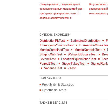
Симулирование, визуализация и
Визуализация 
сравнение кривых мощностей для
распределений
критериев проверки гипотезы о
многомерного 
средних совокупностях
»
СМЕЖНЫЕ ФУНКЦИИ
DistributionFitTest
EstimatedDistribution
F
KolmogorovSmirnovTest
CramerVonMisesTes
MardiaCombinedTest
MardiaKurtosisTest
ShapiroWilkTest
WatsonUSquareTest
Bro
LeveneTest
LocationEquivalenceTest
Loca
PairedZTest
SiegelTukeyTest
SignedRank
VarianceTest
ZTest
ПОДРОБНЕЕ О
Probability & Statistics
Hypothesis Tests
ТАКЖЕ В ВЕРСИИ 8