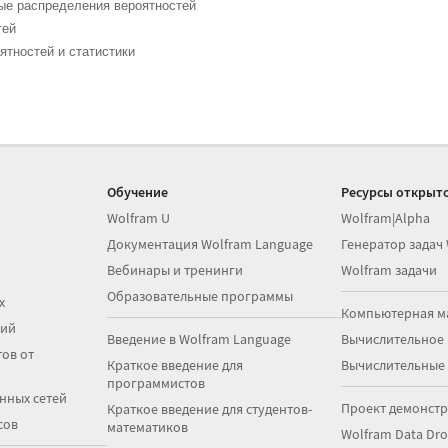
ые распределения вероятностей
тей
ятностей и статистики
Обучение
Ресурсы открыто
Wolfram U
Wolfram|Alpha
Документация Wolfram Language
Генератор задач
Вебинары и тренинги
Wolfram задачи
Образовательные программы
х
Компьютерная м
ций
Введение в Wolfram Language
Вычислительное
ов от
Краткое введение для
Вычислительные
программистов
нных сетей
Проект демонст
Краткое введение для студентов-
сов
математиков
Wolfram Data Dr