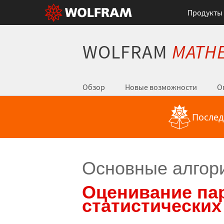
Продукты
WOLFRAM
MATHE
Обзор
Новые возможности
О
Послед
Основные алгор
Оценивание па
статистических