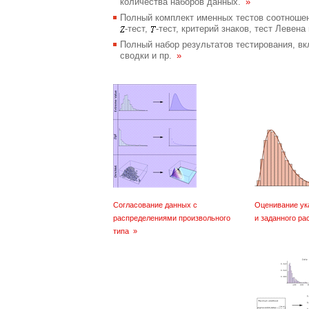
количества наборов данных.
»
Полный комплект именных тестов соотноше
-тест,
-тест, критерий знаков, тест Левена
Полный набор результатов тестирования, вк
сводки и пр.
»
Согласование данных с
Оценивание ук
распределениями произвольного
и заданного р
типа
»