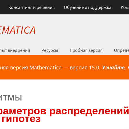
Консалтинг и решения
Обучение и поддержка
Ком
MATICA
пыт внедрения
Ресурсы
Пробная версия
Опреде
няя версия Mathematica — версия 15.0.
Узнайте, 
итмы
раметров распределений
 гипотез