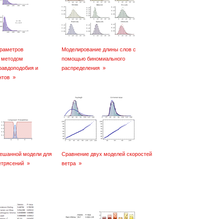
раметров
Моделирование длины слов с
 методом
помощью биномиального
равдоподобия и
распределения
»
нтов
»
ешанной модели для
Сравнение двух моделей скоростей
етрясений
»
ветра
»