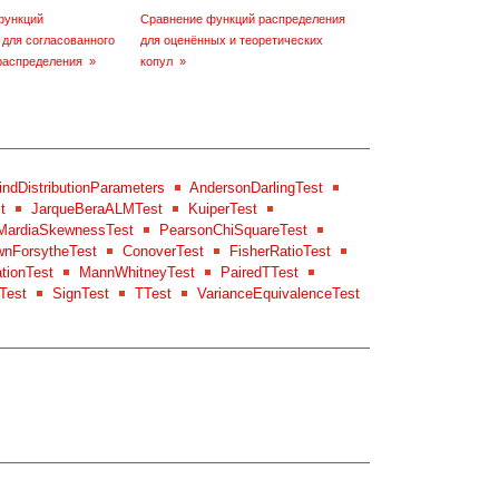
функций
Сравнение функций распределения
 для согласованного
для оценённых и теоретических
распределения
»
копул
»
indDistributionParameters
AndersonDarlingTest
t
JarqueBeraALMTest
KuiperTest
MardiaSkewnessTest
PearsonChiSquareTest
wnForsytheTest
ConoverTest
FisherRatioTest
tionTest
MannWhitneyTest
PairedTTest
Test
SignTest
TTest
VarianceEquivalenceTest