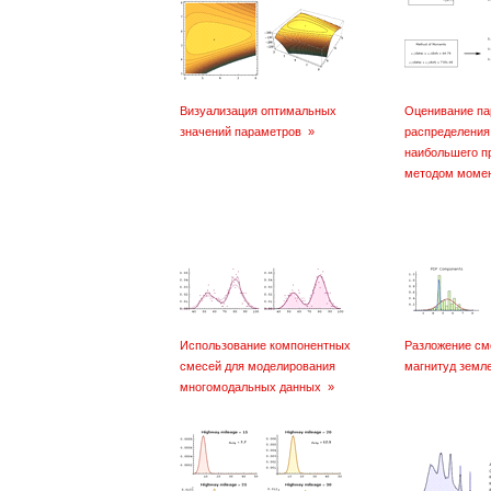
Визуализация оптимальных
Оценивание па
значений параметров
»
распределения
наибольшего п
методом моме
Использование компонентных
Разложение см
смесей для моделирования
магнитуд земл
многомодальных данных
»