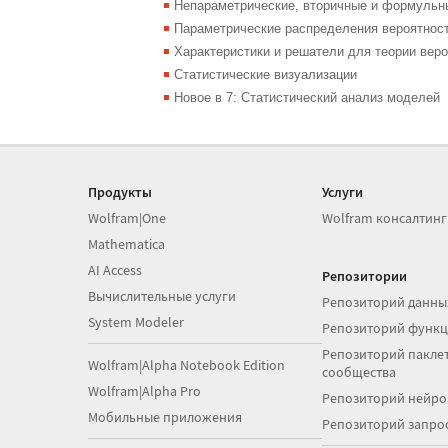
Непараметрические, вторичные и формульн
Параметрические распределения вероятнос
Характеристики и решатели для теории веро
Статистические визуализации
Новое в 7: Статистический анализ моделей
Продукты
Услуги
Wolfram|One
Wolfram консалтинг
Mathematica
AI Access
Репозитории
Вычислительные услуги
Репозиторий данны
System Modeler
Репозиторий функ
Репозиторий паклет
Wolfram|Alpha Notebook Edition
сообщества
Wolfram|Alpha Pro
Репозиторий нейро
Мобильные приложения
Репозиторий запро