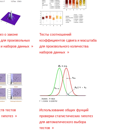
ез о законе
Тесты соотношений
 для произвольных
коэффициентов сдвига и масштаба
 и наборов данных
»
для произвольного количества
наборов данных
»
тв тестов
Использование общих фунций
 гипотез
»
проверки статистических гипотез
для автоматического выбора
тестов
»