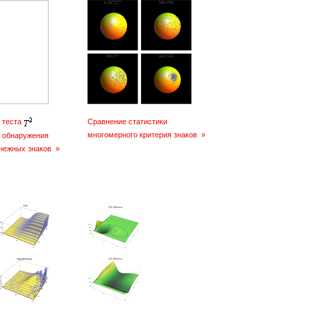
 теста
Сравнение статистики
многомерного критерия знаков
»
я обнаружения
нежных знаков
»