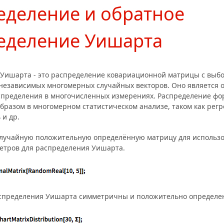
еделение и обратное
еделение Уишарта
Уишарта - это распределение ковариационной матрицы с выбо
 независимых многомерных случайных векторов. Оно является
аспределения в многочисленных измерениях. Распределение ф
бразом в многомерном статистическом анализе, таком как регр
 и др.
случайную положительную определённую матрицу для использо
етров для распределения Уишарта.
спределения Уишарта симметричны и положительно определе