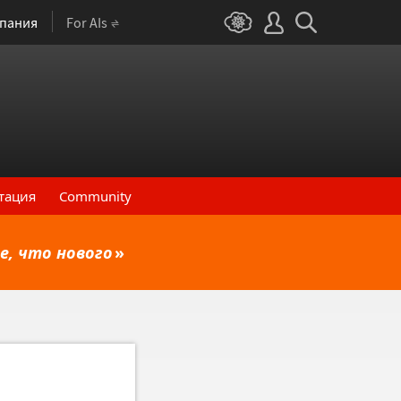
пания
For AIs
тация
Community
е, что нового
»