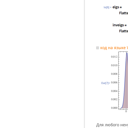
In[6]:=
код на языке
Out[7]=
Для любого нен