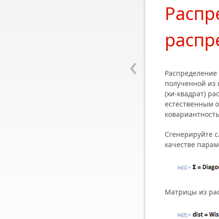
Распр
распр
‹
Распределение 
полученной из
(хи-квадрат) р
естественным о
ковариантность
Сгенерируйте 
качестве парам
In[1]:=
Матрицы из ра
In[2]:=