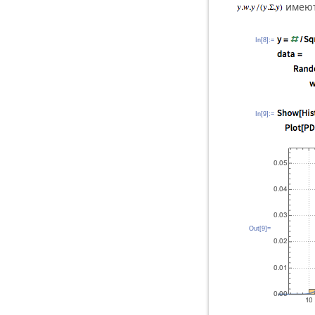
имею
In[8]:=
In[9]:=
Out[9]=