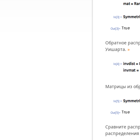
In[3]:=
Out[3]=
Обратное распр
Уишарта.
»
In[4]:=
Матрицы из об
In[5]:=
Out[5]=
Сравните распр
распределения