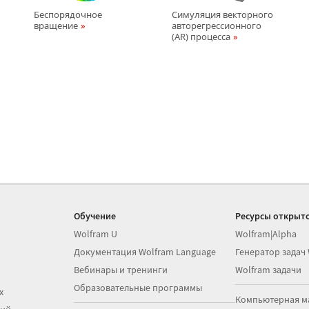
Беспорядочное
Симуляция векторного
вращение
авторегрессионного
(AR) процесса
Обучение
Ресурсы открыто
Wolfram U
Wolfram|Alpha
Документация Wolfram Language
Генератор задач
Вебинары и тренинги
Wolfram задачи
Образовательные программы
х
Компьютерная м