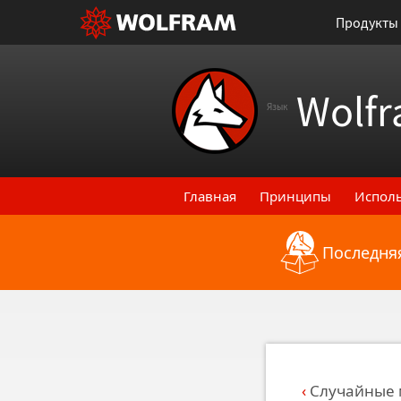
Продукты
Wolfr
Язык
Главная
Принципы
Испол
Последняя
Назад к последним функци
Случайные