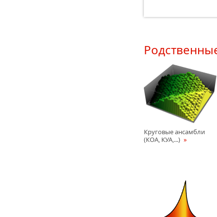
Родственны
Круговые ансамбли
(КОА, КУА,...)