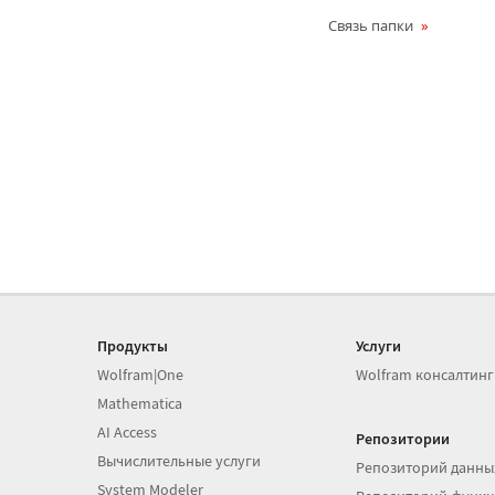
Связь папки
Продукты
Услуги
Wolfram|One
Wolfram консалтинг
Mathematica
AI Access
Репозитории
Вычислительные услуги
Репозиторий данны
System Modeler