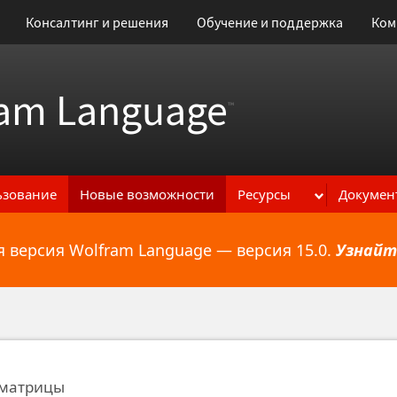
Консалтинг и решения
Обучение и поддержка
Ком
am Language
™
ьзование
Новые возможности
Ресурсы
Докумен
 версия Wolfram Language — версия 15.0.
Узнайт
ональным возможностям
 матрицы