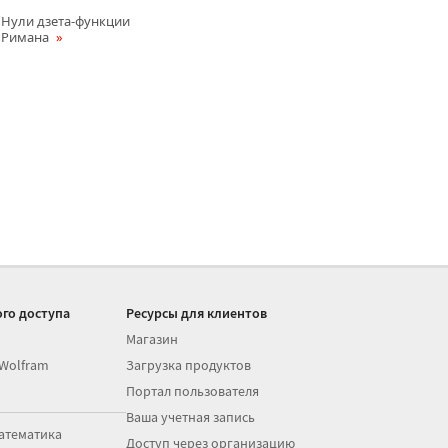
Нули дзета-функции
Римана
го доступа
Ресурсы для клиентов
Магазин
 Wolfram
Загрузка продуктов
Портал пользователя
Ваша учетная запись
атематика
Доступ через организацию