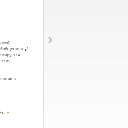
›
ркой,
 обобщением
ормируется
ессия,
вания в
ны.
»