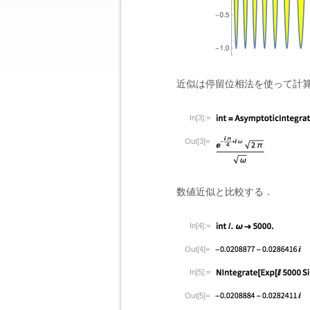
近似は停留位相法を使って計
In[3]:=
Out[3]=
数値近似と比較する．
In[4]:=
Out[4]=
In[5]:=
Out[5]=