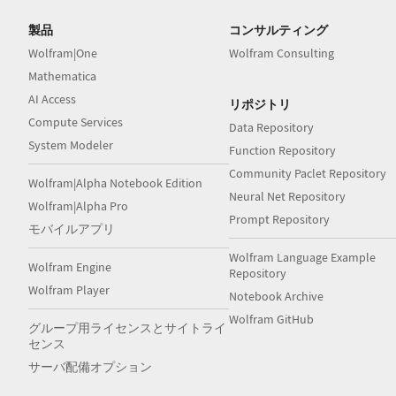
製品
コンサルティング
Wolfram|One
Wolfram Consulting
Mathematica
AI Access
リポジトリ
Compute Services
Data Repository
System Modeler
Function Repository
Community Paclet Repository
Wolfram|Alpha Notebook Edition
Neural Net Repository
Wolfram|Alpha Pro
Prompt Repository
モバイルアプリ
Wolfram Language Example
Wolfram Engine
Repository
Wolfram Player
Notebook Archive
Wolfram GitHub
グループ用ライセンスとサイトライ
センス
サーバ配備オプション