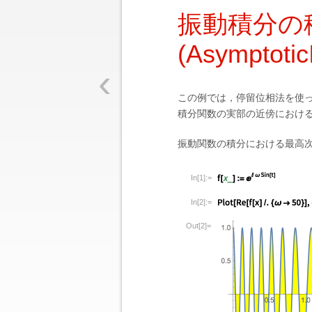
振動積分の
(Asymptotic
‹
この例では，停留位相法を使
積分関数の実部の近傍におけ
振動関数の積分における最高
In[1]:=
In[2]:=
Out[2]=