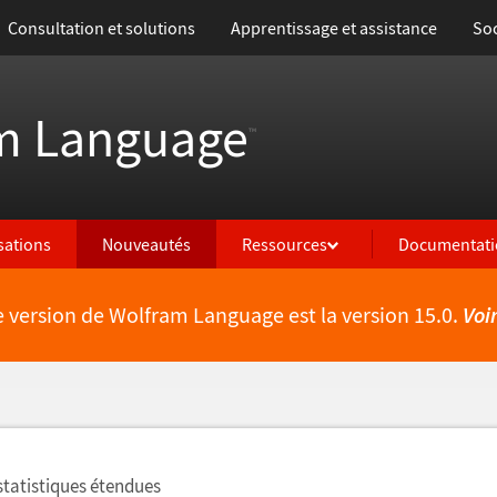
Consultation et solutions
Apprentissage et assistance
Soc
m Language
™
isations
Nouveautés
Ressources
Documentati
e version de Wolfram Language est la version 15.0.
Voi
lités
 statistiques étendues