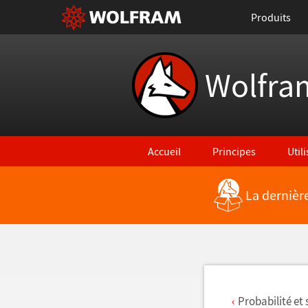
Produits
Wolfra
Accueil
Principes
Util
La dernièr
Retour vers les nouvelles fonctionna
Probabilité et