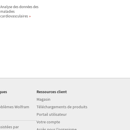
Analyse des données des
maladies
cardiovasculaires
ques
Ressources client
Magasin
roblèmes Wolfram
Téléchargements de produits
Portail utilisateur
Votre compte
sistées par
Accès pour l'organisme