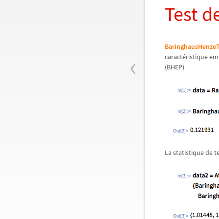
Test d
BaringhausHenzeT
‹
caractéristique em
(BHEP)
In[1]:=
In[2]:=
Out[2]=
La statistique de t
In[3]:=
Out[3]=