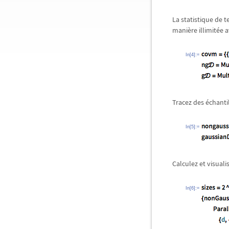
La statistique de t
manière illimitée a
In[4]:=
Tracez des échanti
In[5]:=
Calculez et visuali
In[6]:=