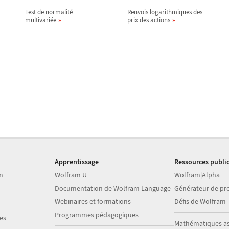
Test de normalité
Renvois logarithmiques des
multivariée
prix des actions
Apprentissage
Ressources publi
m
Wolfram U
Wolfram|Alpha
Documentation de Wolfram Language
Générateur de p
Webinaires et formations
Défis de Wolfram
Programmes pédagogiques
es
Mathématiques as