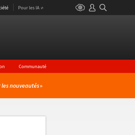
iété
Pour les IA
on
Communauté
r les nouveautés
»