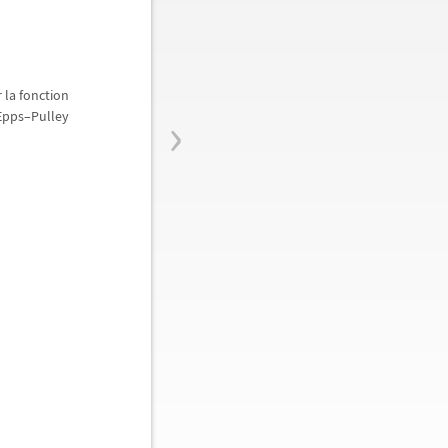
 la fonction
›
Epps
–
Pulley