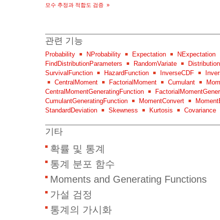
모수 추정과 적합도 검증
»
관련 기능
Probability
NProbability
Expectation
NExpectation
FindDistributionParameters
RandomVariate
Distributio
SurvivalFunction
HazardFunction
InverseCDF
Inver
CentralMoment
FactorialMoment
Cumulant
Mome
CentralMomentGeneratingFunction
FactorialMomentGener
CumulantGeneratingFunction
MomentConvert
MomentE
StandardDeviation
Skewness
Kurtosis
Covariance
기타
확률 및 통계
통계 분포 함수
Moments and Generating Functions
가설 검정
통계의 가시화