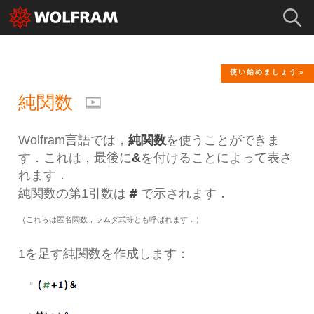
使い始めましょう
純関数
Wolfram言語では，
純関数
を使うことができま
す．これは，最後に
&
を付けることによって表さ
れます．
#
純関数の第1引数は
で示されます．
（これらは匿名関数，ラムダ式等とも呼ばれます．）
1を足す純関数を作成します：