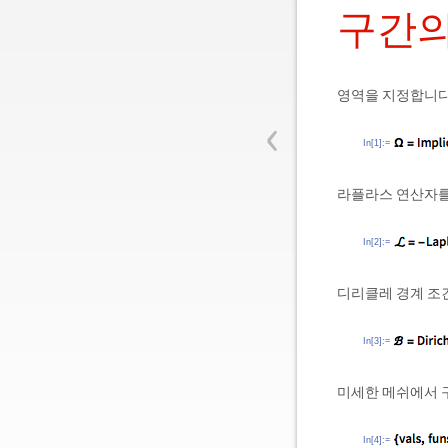
구간의
영역을 지정합니다
‹
In[1]:=
라플라스 연산자를
In[2]:=
디리클레 경계 조
In[3]:=
미세한 메쉬에서 
In[4]:=