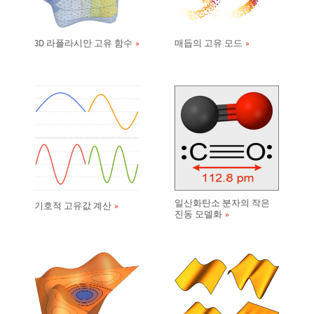
3D 라플라시안 고유 함수
매듭의 고유 모드
일산화탄소 분자의 작은
기호적 고유값 계산
진동 모델화