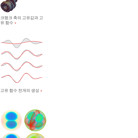
크랭크 축의 고유값과 고
유 함수
고유 함수 전개의 생성