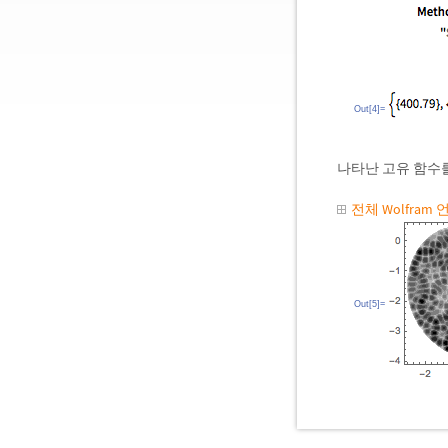
Out[4]=
나타난 고유 함수
전체 Wolfram
Out[5]=