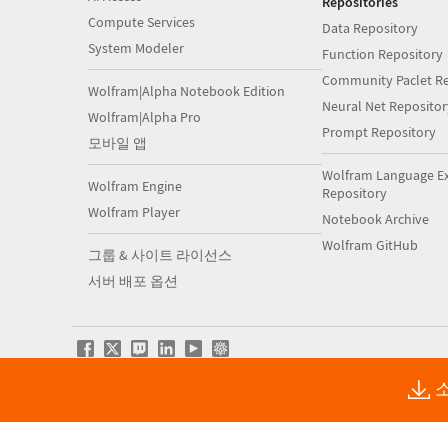
Repositories
Compute Services
Data Repository
System Modeler
Function Repository
Community Paclet Re
Wolfram|Alpha Notebook Edition
Neural Net Repositor
Wolfram|Alpha Pro
Prompt Repository
모바일 앱
Wolfram Language E
Wolfram Engine
Repository
Wolfram Player
Notebook Archive
Wolfram GitHub
그룹 & 사이트 라이선스
서버 배포 옵션
소