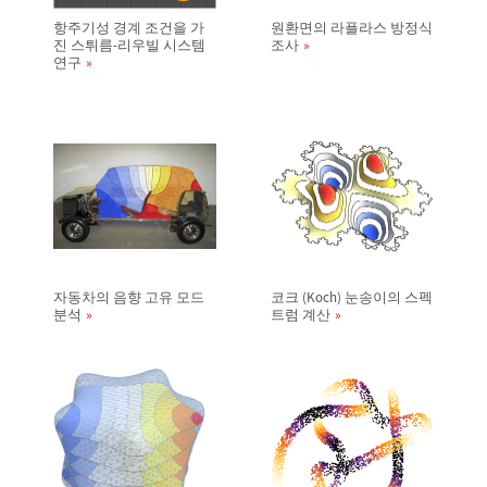
항주기성 경계 조건을 가
원환면의 라플라스 방정식
진 스튀름-리우빌 시스템
조사
연구
자동차의 음향 고유 모드
코크 (Koch) 눈송이의 스펙
분석
트럼 계산