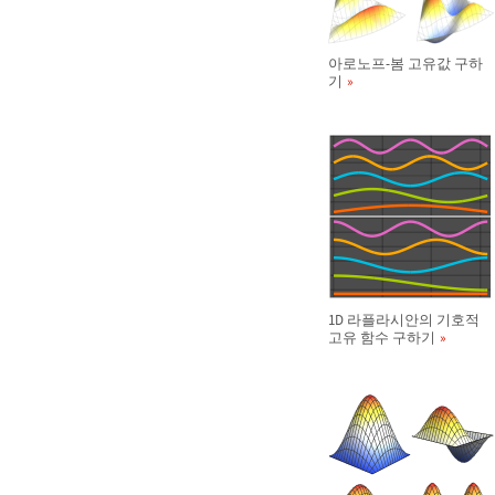
아로노프-봄 고유값 구하
기
1D 라플라시안의 기호적
고유 함수 구하기