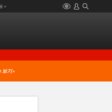
I용
 보기
»