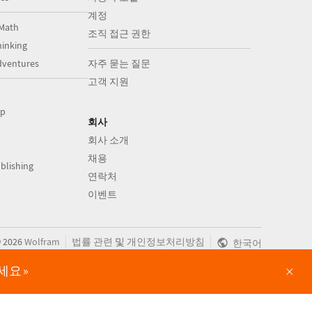
계정
Math
조직 접근 권한
inking
dventures
자주 묻는 질문
고객 지원
op
회사
회사 소개
채용
blishing
연락처
이벤트
|
|
©
2026
Wolfram
법률 관련
및
개인정보처리방침
한국어
×
보세요