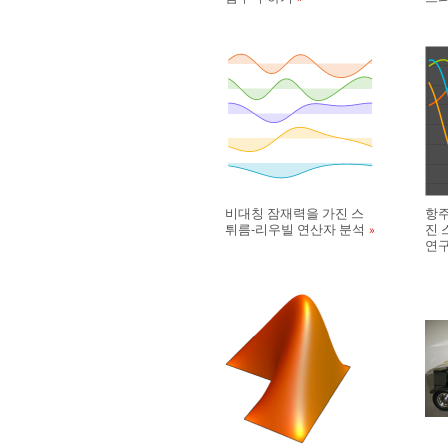
비대칭 잠재력을 가진 스
항주
튀름-리우빌 연산자 분석
진 
연