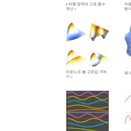
L-자형 영역의 고유 함수
자동
계산
분
아로노프-봄 고유값 구하
3D
기