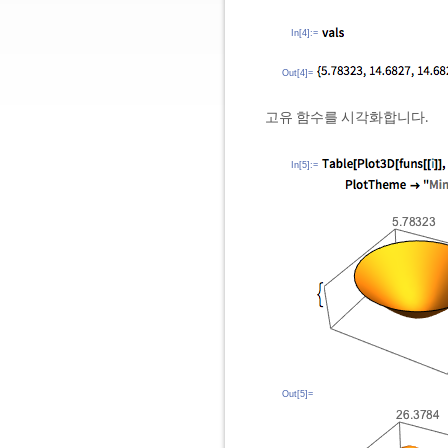
In[4]:=
Out[4]=
고유 함수를 시각화합니다.
In[5]:=
Out[5]=