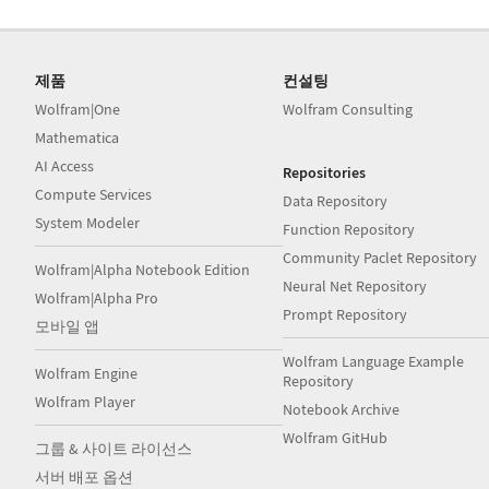
제품
컨설팅
Wolfram|One
Wolfram Consulting
Mathematica
AI Access
Repositories
Compute Services
Data Repository
System Modeler
Function Repository
Community Paclet Repository
Wolfram|Alpha Notebook Edition
Neural Net Repository
Wolfram|Alpha Pro
Prompt Repository
모바일 앱
Wolfram Language Example
Wolfram Engine
Repository
Wolfram Player
Notebook Archive
Wolfram GitHub
그룹 & 사이트 라이선스
서버 배포 옵션