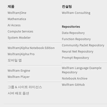
제품
컨설팅
Wolfram|One
Wolfram Consulting
Mathematica
AI Access
Repositories
Compute Services
Data Repository
System Modeler
Function Repository
Community Paclet Repository
Wolfram|Alpha Notebook Edition
Neural Net Repository
Wolfram|Alpha Pro
Prompt Repository
모바일 앱
Wolfram Language Example
Wolfram Engine
Repository
Wolfram Player
Notebook Archive
Wolfram GitHub
그룹 & 사이트 라이선스
서버 배포 옵션