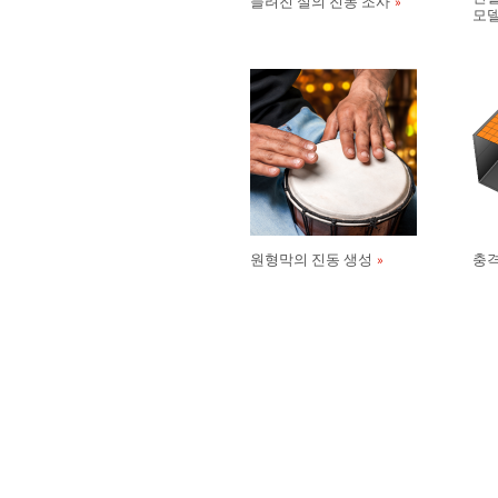
늘려진 실의 진동 조사
모
원형막의 진동 생성
충격