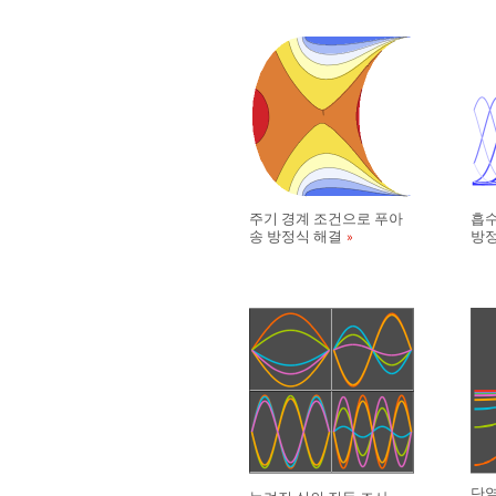
주기 경계 조건으로 푸아
흡수
송 방정식 해결
방정
단열