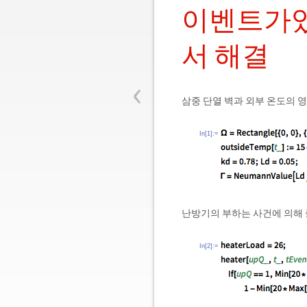
이벤트가있
서 해결
‹
삼중 단열 벽과 외부 온도의 
In[1]:=
난방기의 부하는 사건에 의해
In[2]:=