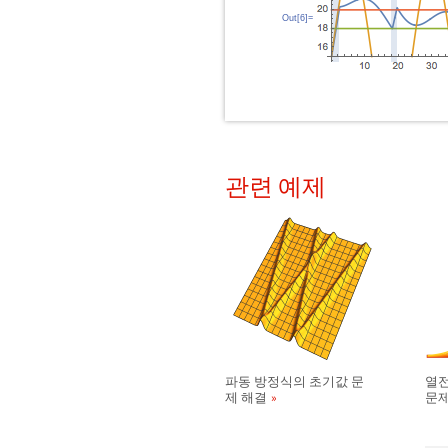
Out[6]=
관련 예제
파동 방정식의 초기값 문
열전
제 해결
문제