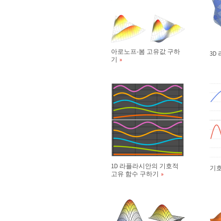
아로노프-봄 고유값 구하
3D
기
1D 라플라시안의 기호적
기호
고유 함수 구하기