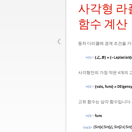
사각형 라
함수 계산
‹
동차 디리클레 경계 조건을 가
In[1]:=
사각형안의 가장 작은 4개의 
In[2]:=
고유 함수는 삼각 함수입니다.
In[3]:=
Out[3]=